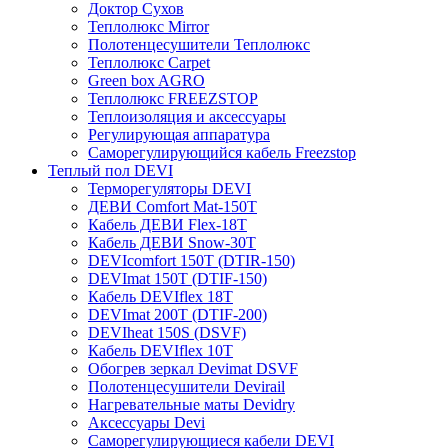
Доктор Сухов
Теплолюкс Mirror
Полотенцесушители Теплолюкс
Теплолюкс Carpet
Green box AGRO
Теплолюкс FREEZSTOP
Теплоизоляция и аксессуары
Регулирующая аппаратура
Cаморегулирующийся кабель Freezstop
Теплый пол DEVI
Терморегуляторы DEVI
ДЕВИ Comfort Mat-150T
Кабель ДЕВИ Flex-18T
Кабель ДЕВИ Snow-30T
DEVIcomfort 150T (DTIR-150)
DEVImat 150T (DTIF-150)
Кабель DEVIflex 18T
DEVImat 200T (DTIF-200)
DEVIheat 150S (DSVF)
Кабель DEVIflex 10T
Обогрев зеркал Devimat DSVF
Полотенцесушители Devirail
Нагревательные маты Devidry
Аксессуары Devi
Саморегулирующиеся кабели DEVI