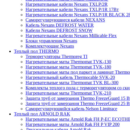
Нагревательные кабели Nexans TXLP/2R
Нагревательные кабели Nexans TXLP/1R 17Вт
Нагревательные кабели Nexans TXLP/1R BLACK 2
Саморегулирующиеся кабели NEXANS
Кабель Nexans DEFROST WATER
Кабели Nexans DEFROST SNOW
Нагревательные кабели Nexans Millicable Flex
Блоки управления Nexans
Комплектующие Nexans
Теплый пол THERMO
Терморегуляторы Thermoreg TI
Нагревательные маты Thermomat TVK-130
Нагревательные маты Thermomat TVK-180
Нагревательные маты под паркет и ламинат Thermo
Нагревательный кабель Thermocable SVK-20
Нагревательные маты Thermomat TVK BL-300
Комплекты теплого пола с терморегулятором со ск
Нагревательные маты Thermomat TVK-210
Защита труб от замерзания Thermo FreezeGuard 15 В
Защита труб от замерзания Thermo FreezeGuard 25 В
Саморегулирующийся кабель Nelson Limitrace
Теплый пол ARNOLD RAK
Нагревательные маты Arnold Rak FH P-EC ECOTH
Нагревательные маты Arnold Rak FH P VIP 200
Двухжильные кабели Arnold Rak