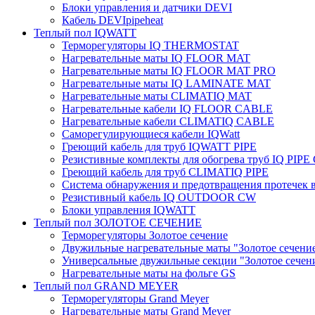
Блоки управления и датчики DEVI
Кабель DEVIpipeheat
Теплый пол IQWATT
Терморегуляторы IQ THERMOSTAT
Нагревательные маты IQ FLOOR MAT
Нагревательные маты IQ FLOOR MAT PRO
Нагревательные маты IQ LAMINATE MAT
Нагревательные маты CLIMATIQ MAT
Нагревательные кабели IQ FLOOR CABLE
Нагревательные кабели CLIMATIQ CABLE
Саморегулирующиеся кабели IQWatt
Греющий кабель для труб IQWATT PIPE
Резистивные комплекты для обогрева труб IQ PIP
Греющий кабель для труб CLIMATIQ PIPE
Система обнаружения и предотвращения протечек
Резистивный кабель IQ OUTDOOR CW
Блоки управления IQWATT
Теплый пол ЗОЛОТОЕ СЕЧЕНИЕ
Терморегуляторы Золотое сечение
Двужильные нагревательные маты "Золотое сечени
Универсальные двужильные секции "Золотое сечен
Нагревательные маты на фольге GS
Теплый пол GRAND MEYER
Терморегуляторы Grand Meyer
Нагревательные маты Grand Meyer