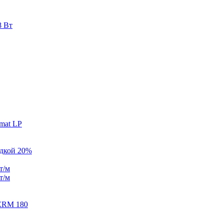
8 Вт
mat LP
идкой 20%
т/м
т/м
ERM 180