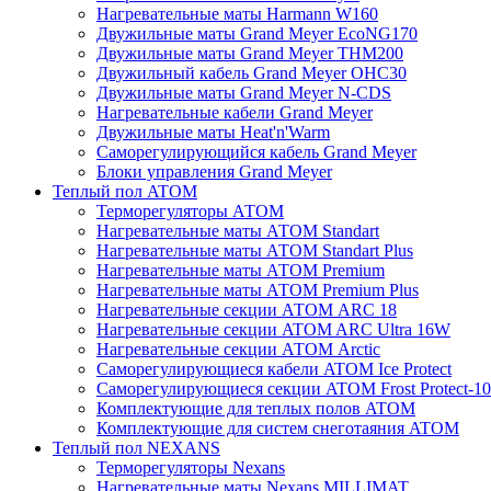
Нагревательные маты Harmann W160
Двужильные маты Grand Meyer EcoNG170
Двужильные маты Grand Meyer THM200
Двужильный кабель Grand Meyer OHC30
Двужильные маты Grand Meyer N-CDS
Нагревательные кабели Grand Meyer
Двужильные маты Heat'n'Warm
Саморегулирующийся кабель Grand Meyer
Блоки управления Grand Meyer
Теплый пол ATOM
Терморегуляторы АТОМ
Нагревательные маты АТОМ Standart
Нагревательные маты АТОМ Standart Plus
Нагревательные маты АТОМ Premium
Нагревательные маты АТОМ Premium Plus
Нагревательные секции АТОМ ARC 18
Нагревательные секции ATOM ARC Ultra 16W
Нагревательные секции АТОМ Arctic
Саморегулирующиеся кабели ATOM Ice Protect
Саморегулирующиеся секции ATOM Frost Protect-10
Комплектующие для теплых полов ATOM
Комплектующие для систем снеготаяния ATOM
Теплый пол NEXANS
Терморегуляторы Nexans
Нагревательные маты Nexans MILLIMAT