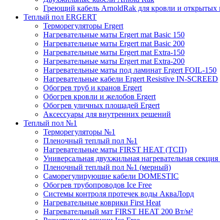
Греющий кабель ArnoldRak для кровли и открытых
Теплый пол ERGERT
Терморегуляторы Ergert
Нагревательные маты Ergert mat Basic 150
Нагревательные маты Ergert mat Basic 200
Нагревательные маты Ergert mat Extra-150
Нагревательные маты Ergert mat Extra-200
Нагревательные маты под ламинат Ergert FOIL-150
Нагревательные кабели Ergert Resistive IN-SCREED
Обогрев труб и кранов Ergert
Обогрев кровли и желобов Ergert
Обогрев уличных площадей Ergert
Аксессуары для внутренних решений
Теплый пол №1
Терморегуляторы №1
Пленочный теплый пол №1
Нагревательные маты FIRST HEAT (ТСП)
Универсальная двухжильная нагревательная секция 
Пленочный теплый пол №1 (мерный)
Саморегулирующие кабели DOMESTIC
Обогрев трубопроводов Ice Free
Системы контроля протечек воды АкваЛорд
Нагревательные коврики First Heat
Нагревательный мат FIRST HEAT 200 Вт/м²