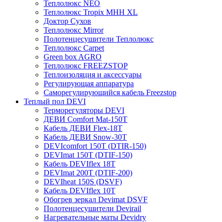
Теплолюкс NEO
Теплолюкс Tropix МНН XL
Доктор Сухов
Теплолюкс Mirror
Полотенцесушители Теплолюкс
Теплолюкс Carpet
Green box AGRO
Теплолюкс FREEZSTOP
Теплоизоляция и аксессуары
Регулирующая аппаратура
Cаморегулирующийся кабель Freezstop
Теплый пол DEVI
Терморегуляторы DEVI
ДЕВИ Comfort Mat-150T
Кабель ДЕВИ Flex-18T
Кабель ДЕВИ Snow-30T
DEVIcomfort 150T (DTIR-150)
DEVImat 150T (DTIF-150)
Кабель DEVIflex 18T
DEVImat 200T (DTIF-200)
DEVIheat 150S (DSVF)
Кабель DEVIflex 10T
Обогрев зеркал Devimat DSVF
Полотенцесушители Devirail
Нагревательные маты Devidry