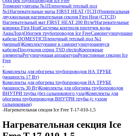
Обогрев трубопроводов Ice Free
Терморегуляторы №1
Пленочный теплый пол
№1
Нагревательные маты FIRST HEAT (ТСП)
Универсальная
двухжильная нагревательная секция First Heat (СТСП)
Нагревательный мат FIRST HEAT 200 Вт/м²
Нагревательные
коврики First Heat
Системы контроля протечек воды
АкваЛорд
Обогрев трубопроводов Ice Free
Саморегулирующие
кабели DOMESTIC
Пленочный теплый пол №1
(мерный)
Комплектующие к саморегулирующемуся
кабелю
Продукция серии TSD electro
Крепежные
элементы
Регулирующая аппаратура
Резистивные секции Ice
Free
-
Комплекты для обогрева трубопроводов НА ТРУБЕ
(мощность 17 Вт)
Комплекты для обогрева трубопроводов НА ТРУБЕ
(мощность 30 Вт)
Комплекты для обогрева трубопроводов
ВНУТРИ трубы (без сальникового узла)
Комплекты для
обогрева трубопроводов ВНУТРИ трубы (с узлом
сальниковым)
-
Нагревательная секция Ice Free T-17-010-1,5
Нагревательная секция Ice
Free T-17-010-1,5