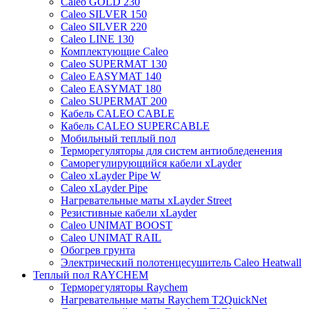
Caleo GOLD 230
Caleo SILVER 150
Caleo SILVER 220
Caleo LINE 130
Комплектующие Caleo
Caleo SUPERMAT 130
Caleo EASYMAT 140
Caleo EASYMAT 180
Caleo SUPERMAT 200
Кабель CALEO CABLE
Кабель CALEO SUPERCABLE
Мобильный теплый пол
Терморегуляторы для систем антиобледенения
Саморегулирующийся кабели xLayder
Caleo xLayder Pipe W
Caleo xLayder Pipe
Нагревательные маты xLayder Street
Резистивные кабели xLayder
Caleo UNIMAT BOOST
Caleo UNIMAT RAIL
Обогрев грунта
Электрический полотенцесушитель Caleo Heatwall
Теплый пол RAYCHEM
Терморегуляторы Raychem
Нагревательные маты Raychem T2QuickNet