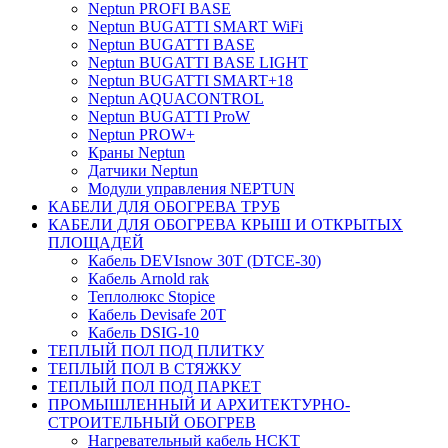
Neptun PROFI BASE
Neptun BUGATTI SMART WiFi
Neptun BUGATTI BASE
Neptun BUGATTI BASE LIGHT
Neptun BUGATTI SMART+18
Neptun AQUACONTROL
Neptun BUGATTI ProW
Neptun PROW+
Краны Neptun
Датчики Neptun
Модули управления NEPTUN
КАБЕЛИ ДЛЯ ОБОГРЕВА ТРУБ
КАБЕЛИ ДЛЯ ОБОГРЕВА КРЫШ И ОТКРЫТЫХ
ПЛОЩАДЕЙ
Кабель DEVIsnow 30Т (DTCE-30)
Кабель Arnold rak
Теплолюкс Stopice
Кабель Devisafe 20T
Кабель DSIG-10
ТЕПЛЫЙ ПОЛ ПОД ПЛИТКУ
ТЕПЛЫЙ ПОЛ В СТЯЖКУ
ТЕПЛЫЙ ПОЛ ПОД ПАРКЕТ
ПРОМЫШЛЕННЫЙ И АРХИТЕКТУРНО-
СТРОИТЕЛЬНЫЙ ОБОГРЕВ
Нагревательный кабель НCKТ