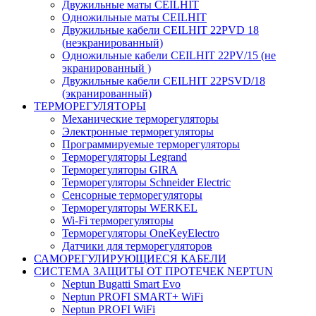
Двужильные маты CEILHIT
Одножильные маты CEILHIT
Двужильные кабели CEILHIT 22PVD 18
(неэкранированный)
Одножильные кабели CEILHIT 22PV/15 (не
экранированный )
Двужильные кабели CEILHIT 22PSVD/18
(экранированный)
ТЕРМОРЕГУЛЯТОРЫ
Механические терморегуляторы
Электронные терморегуляторы
Программируемые терморегуляторы
Терморегуляторы Legrand
Терморегуляторы GIRA
Терморегуляторы Schneider Electric
Сенсорные терморегуляторы
Терморегуляторы WERKEL
Wi-Fi терморегуляторы
Терморегуляторы OneKeyElectro
Датчики для терморегуляторов
САМОРЕГУЛИРУЮЩИЕСЯ КАБЕЛИ
СИСТЕМА ЗАЩИТЫ ОТ ПРОТЕЧЕК NEPTUN
Neptun Bugatti Smart Evo
Neptun PROFI SMART+ WiFi
Neptun PROFI WiFi