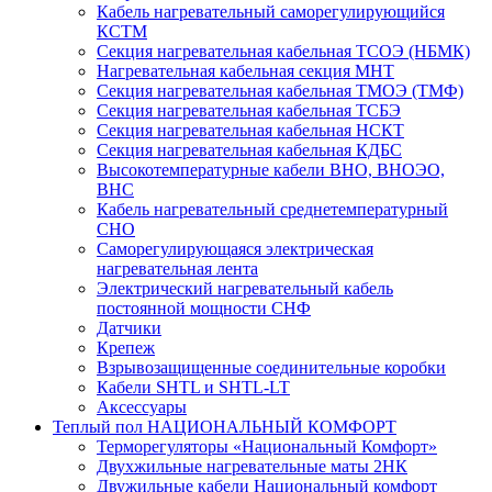
Кабель нагревательный саморегулирующийся
КСТМ
Секция нагревательная кабельная ТСОЭ (НБМК)
Нагревательная кабельная секция МНТ
Секция нагревательная кабельная ТМОЭ (ТМФ)
Секция нагревательная кабельная ТСБЭ
Секция нагревательная кабельная НСКТ
Секция нагревательная кабельная КДБС
Высокотемпературные кабели ВНО, ВНОЭО,
ВНС
Кабель нагревательный среднетемпературный
СНО
Саморегулирующаяся электрическая
нагревательная лента
Электрический нагревательный кабель
постоянной мощности СНФ
Датчики
Крепеж
Взрывозащищенные соединительные коробки
Кабели SHTL и SHTL-LT
Аксессуары
Теплый пол НАЦИОНАЛЬНЫЙ КОМФОРТ
Терморегуляторы «Национальный Комфорт»
Двухжильные нагревательные маты 2НК
Двужильные кабели Национальный комфорт