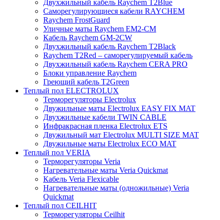
Двухжильный кабель Raychem T2Blue
Саморегулирующиеся кабели RAYCHEM
Raychem FrostGuard
Уличные маты Raychem EM2-CM
Кабель Raychem GM-2CW
Двухжильный кабель Raychem T2Black
Raychem T2Red – саморегулируемый кабель
Двухжильный кабель Raychem CERA PRO
Блоки управление Raychem
Греющий кабель T2Green
Теплый пол ELECTROLUX
Терморегуляторы Electrolux
Двужильные маты Electrolux EASY FIX MAT
Двухжильные кабели TWIN CABLE
Инфракрасная пленка Electrolux ETS
Двужильный мат Electrolux MULTI SIZE MAT
Двужильные маты Electrolux ECO MAT
Теплый пол VERIA
Терморегуляторы Veria
Нагревательные маты Veria Quickmat
Кабель Veria Flexicable
Нагревательные маты (одножильные) Veria
Quickmat
Теплый пол CEILHIT
Терморегуляторы Ceilhit