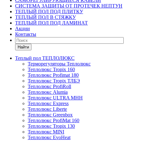
САМОРЕГУЛИРУЮЩИЕСЯ КАБЕЛИ
СИСТЕМА ЗАЩИТЫ ОТ ПРОТЕЧЕК НЕПТУН
ТЕПЛЫЙ ПОЛ ПОД ПЛИТКУ
ТЕПЛЫЙ ПОЛ В СТЯЖКУ
ТЕПЛЫЙ ПОЛ ПОД ЛАМИНАТ
Акции
Контакты
Найти
Теплый пол ТЕПЛОЛЮКС
Терморегуляторы Теплолюкс
Теплолюкс Tropix 160
Теплолюкс Profimat 180
Теплолюкс Tropix ТЛБЭ
Теплолюкс ProfiRoll
Теплолюкс Alumia
Теплолюкс ULTRA МНН
Теплолюкс Express
Теплолюкс Liberte
Теплолюкс Greenbox
Теплолюкс ProfiMat 160
Теплолюкс Tropix 130
Теплолюкс MINI
Теплолюкс EvoHeat