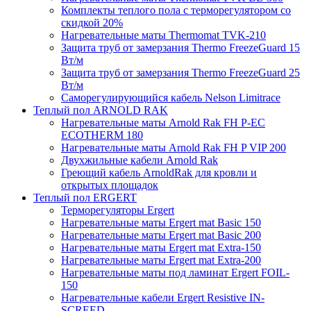
Комплекты теплого пола с терморегулятором со
скидкой 20%
Нагревательные маты Thermomat TVK-210
Защита труб от замерзания Thermo FreezeGuard 15
Вт/м
Защита труб от замерзания Thermo FreezeGuard 25
Вт/м
Саморегулирующийся кабель Nelson Limitrace
Теплый пол ARNOLD RAK
Нагревательные маты Arnold Rak FH P-EC
ECOTHERM 180
Нагревательные маты Arnold Rak FH P VIP 200
Двухжильные кабели Arnold Rak
Греющий кабель ArnoldRak для кровли и
открытых площадок
Теплый пол ERGERT
Терморегуляторы Ergert
Нагревательные маты Ergert mat Basic 150
Нагревательные маты Ergert mat Basic 200
Нагревательные маты Ergert mat Extra-150
Нагревательные маты Ergert mat Extra-200
Нагревательные маты под ламинат Ergert FOIL-
150
Нагревательные кабели Ergert Resistive IN-
SCREED