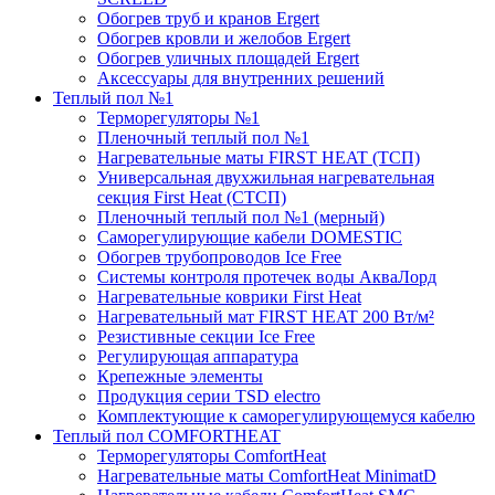
Обогрев труб и кранов Ergert
Обогрев кровли и желобов Ergert
Обогрев уличных площадей Ergert
Аксессуары для внутренних решений
Теплый пол №1
Терморегуляторы №1
Пленочный теплый пол №1
Нагревательные маты FIRST HEAT (ТСП)
Универсальная двухжильная нагревательная
секция First Heat (СТСП)
Пленочный теплый пол №1 (мерный)
Саморегулирующие кабели DOMESTIC
Обогрев трубопроводов Ice Free
Системы контроля протечек воды АкваЛорд
Нагревательные коврики First Heat
Нагревательный мат FIRST HEAT 200 Вт/м²
Резистивные секции Ice Free
Регулирующая аппаратура
Крепежные элементы
Продукция серии TSD electro
Комплектующие к саморегулирующемуся кабелю
Теплый пол COMFORTHEAT
Терморегуляторы ComfortHeat
Нагревательные маты ComfortHeat MinimatD