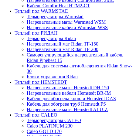
Нагревательные кабели ComfortHeat SMC
Кабель ComfortHeat HTM2-CT
Теплый пол WARMSTAD
Терморегуляторы Warmstad
Нагревательные маты Warmstad WSM
Нагревательные кабели Warmstad WSS
Теплый пол РИДАН
Терморегуляторы Ridan
Нагревательный мат Ridan TF-150
Нагревательный мат Ridan TF-200
Саморегулирующийся нагревательный кабель
Ridan Pipeheat-15
Кабель для системы антиобледенения Ridan Snow-
30
Блоки управления Ridan
Теплый пол HEMSTEDT
Нагревательные маты Hemstedt DH 150
Нагревательные кабели Hemstedt BR-IM
Кабель для обогрева кровли Hemstedt DAS
Кабель для обогрева труб Hemstedt FS
Нагревательные маты Hemstedt ALU-Z
Теплый пол CALEO
Терморегуляторы CALEO
Caleo PLATINUM 230
Caleo GOLD 170