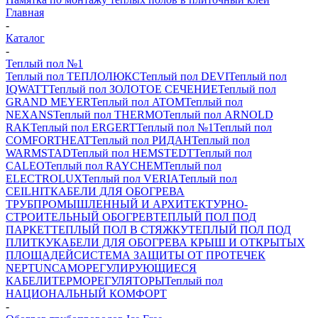
Главная
-
Каталог
-
Теплый пол №1
Теплый пол ТЕПЛОЛЮКС
Теплый пол DEVI
Теплый пол
IQWATT
Теплый пол ЗОЛОТОЕ СЕЧЕНИЕ
Теплый пол
GRAND MEYER
Теплый пол ATOM
Теплый пол
NEXANS
Теплый пол THERMO
Теплый пол ARNOLD
RAK
Теплый пол ERGERT
Теплый пол №1
Теплый пол
COMFORTHEAT
Теплый пол РИДАН
Теплый пол
WARMSTAD
Теплый пол HEMSTEDT
Теплый пол
CALEO
Теплый пол RAYCHEM
Теплый пол
ELECTROLUX
Теплый пол VERIA
Теплый пол
CEILHIT
КАБЕЛИ ДЛЯ ОБОГРЕВА
ТРУБ
ПРОМЫШЛЕННЫЙ И АРХИТЕКТУРНО-
СТРОИТЕЛЬНЫЙ ОБОГРЕВ
ТЕПЛЫЙ ПОЛ ПОД
ПАРКЕТ
ТЕПЛЫЙ ПОЛ В СТЯЖКУ
ТЕПЛЫЙ ПОЛ ПОД
ПЛИТКУ
КАБЕЛИ ДЛЯ ОБОГРЕВА КРЫШ И ОТКРЫТЫХ
ПЛОЩАДЕЙ
СИСТЕМА ЗАЩИТЫ ОТ ПРОТЕЧЕК
NEPTUN
САМОРЕГУЛИРУЮЩИЕСЯ
КАБЕЛИ
ТЕРМОРЕГУЛЯТОРЫ
Теплый пол
НАЦИОНАЛЬНЫЙ КОМФОРТ
-