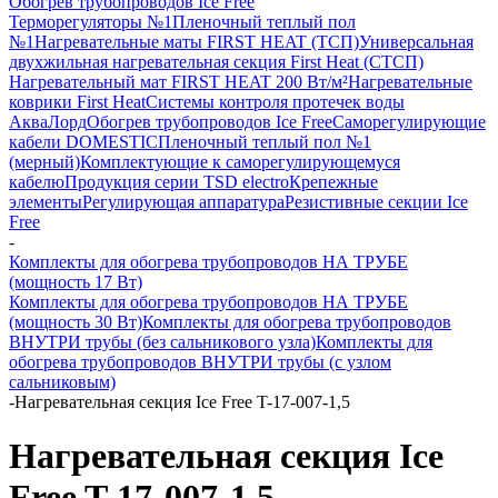
Обогрев трубопроводов Ice Free
Терморегуляторы №1
Пленочный теплый пол
№1
Нагревательные маты FIRST HEAT (ТСП)
Универсальная
двухжильная нагревательная секция First Heat (СТСП)
Нагревательный мат FIRST HEAT 200 Вт/м²
Нагревательные
коврики First Heat
Системы контроля протечек воды
АкваЛорд
Обогрев трубопроводов Ice Free
Саморегулирующие
кабели DOMESTIC
Пленочный теплый пол №1
(мерный)
Комплектующие к саморегулирующемуся
кабелю
Продукция серии TSD electro
Крепежные
элементы
Регулирующая аппаратура
Резистивные секции Ice
Free
-
Комплекты для обогрева трубопроводов НА ТРУБЕ
(мощность 17 Вт)
Комплекты для обогрева трубопроводов НА ТРУБЕ
(мощность 30 Вт)
Комплекты для обогрева трубопроводов
ВНУТРИ трубы (без сальникового узла)
Комплекты для
обогрева трубопроводов ВНУТРИ трубы (с узлом
сальниковым)
-
Нагревательная секция Ice Free T-17-007-1,5
Нагревательная секция Ice
Free T-17-007-1,5