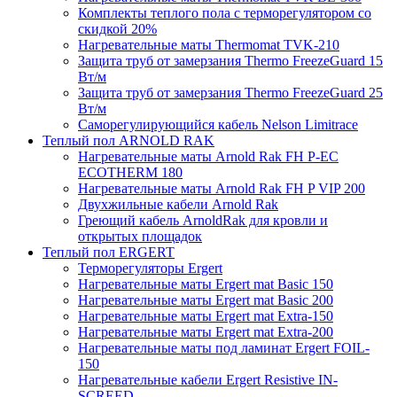
Комплекты теплого пола с терморегулятором со
скидкой 20%
Нагревательные маты Thermomat TVK-210
Защита труб от замерзания Thermo FreezeGuard 15
Вт/м
Защита труб от замерзания Thermo FreezeGuard 25
Вт/м
Саморегулирующийся кабель Nelson Limitrace
Теплый пол ARNOLD RAK
Нагревательные маты Arnold Rak FH P-EC
ECOTHERM 180
Нагревательные маты Arnold Rak FH P VIP 200
Двухжильные кабели Arnold Rak
Греющий кабель ArnoldRak для кровли и
открытых площадок
Теплый пол ERGERT
Терморегуляторы Ergert
Нагревательные маты Ergert mat Basic 150
Нагревательные маты Ergert mat Basic 200
Нагревательные маты Ergert mat Extra-150
Нагревательные маты Ergert mat Extra-200
Нагревательные маты под ламинат Ergert FOIL-
150
Нагревательные кабели Ergert Resistive IN-
SCREED