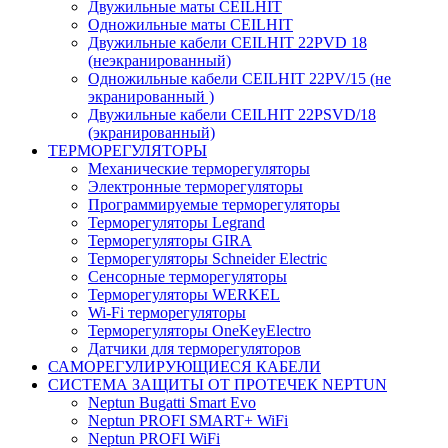
Двужильные маты CEILHIT
Одножильные маты CEILHIT
Двужильные кабели CEILHIT 22PVD 18
(неэкранированный)
Одножильные кабели CEILHIT 22PV/15 (не
экранированный )
Двужильные кабели CEILHIT 22PSVD/18
(экранированный)
ТЕРМОРЕГУЛЯТОРЫ
Механические терморегуляторы
Электронные терморегуляторы
Программируемые терморегуляторы
Терморегуляторы Legrand
Терморегуляторы GIRA
Терморегуляторы Schneider Electric
Сенсорные терморегуляторы
Терморегуляторы WERKEL
Wi-Fi терморегуляторы
Терморегуляторы OneKeyElectro
Датчики для терморегуляторов
САМОРЕГУЛИРУЮЩИЕСЯ КАБЕЛИ
СИСТЕМА ЗАЩИТЫ ОТ ПРОТЕЧЕК NEPTUN
Neptun Bugatti Smart Evo
Neptun PROFI SMART+ WiFi
Neptun PROFI WiFi