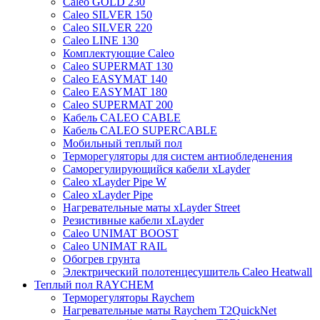
Caleo GOLD 230
Caleo SILVER 150
Caleo SILVER 220
Caleo LINE 130
Комплектующие Caleo
Caleo SUPERMAT 130
Caleo EASYMAT 140
Caleo EASYMAT 180
Caleo SUPERMAT 200
Кабель CALEO CABLE
Кабель CALEO SUPERCABLE
Мобильный теплый пол
Терморегуляторы для систем антиобледенения
Саморегулирующийся кабели xLayder
Caleo xLayder Pipe W
Caleo xLayder Pipe
Нагревательные маты xLayder Street
Резистивные кабели xLayder
Caleo UNIMAT BOOST
Caleo UNIMAT RAIL
Обогрев грунта
Электрический полотенцесушитель Caleo Heatwall
Теплый пол RAYCHEM
Терморегуляторы Raychem
Нагревательные маты Raychem T2QuickNet