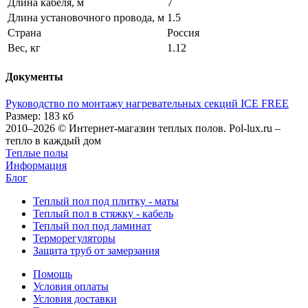
Длина кабеля, м
7
Длина установочного провода, м
1.5
Страна
Россия
Вес, кг
1.12
Документы
Руководство по монтажу нагревательных секций ICE FREE
Размер: 183 кб
2010–2026 © Интернет-магазин теплых полов. Pol-lux.ru –
тепло в каждый дом
Теплые полы
Информация
Блог
Теплый пол под плитку - маты
Теплый пол в стяжку - кабель
Теплый пол под ламинат
Терморегуляторы
Защита труб от замерзания
Помощь
Условия оплаты
Условия доставки