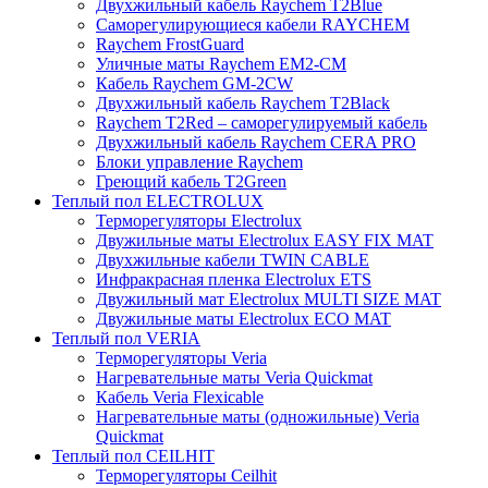
Двухжильный кабель Raychem T2Blue
Саморегулирующиеся кабели RAYCHEM
Raychem FrostGuard
Уличные маты Raychem EM2-CM
Кабель Raychem GM-2CW
Двухжильный кабель Raychem T2Black
Raychem T2Red – саморегулируемый кабель
Двухжильный кабель Raychem CERA PRO
Блоки управление Raychem
Греющий кабель T2Green
Теплый пол ELECTROLUX
Терморегуляторы Electrolux
Двужильные маты Electrolux EASY FIX MAT
Двухжильные кабели TWIN CABLE
Инфракрасная пленка Electrolux ETS
Двужильный мат Electrolux MULTI SIZE MAT
Двужильные маты Electrolux ECO MAT
Теплый пол VERIA
Терморегуляторы Veria
Нагревательные маты Veria Quickmat
Кабель Veria Flexicable
Нагревательные маты (одножильные) Veria
Quickmat
Теплый пол CEILHIT
Терморегуляторы Ceilhit