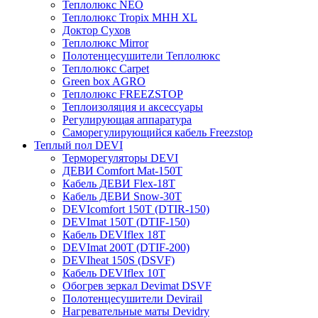
Теплолюкс NEO
Теплолюкс Tropix МНН XL
Доктор Сухов
Теплолюкс Mirror
Полотенцесушители Теплолюкс
Теплолюкс Carpet
Green box AGRO
Теплолюкс FREEZSTOP
Теплоизоляция и аксессуары
Регулирующая аппаратура
Cаморегулирующийся кабель Freezstop
Теплый пол DEVI
Терморегуляторы DEVI
ДЕВИ Comfort Mat-150T
Кабель ДЕВИ Flex-18T
Кабель ДЕВИ Snow-30T
DEVIcomfort 150T (DTIR-150)
DEVImat 150T (DTIF-150)
Кабель DEVIflex 18T
DEVImat 200T (DTIF-200)
DEVIheat 150S (DSVF)
Кабель DEVIflex 10T
Обогрев зеркал Devimat DSVF
Полотенцесушители Devirail
Нагревательные маты Devidry