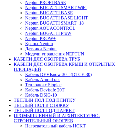
Neptun PROFI BASE
Neptun BUGATTI SMART WiFi
Neptun BUGATTI BASE
Neptun BUGATTI BASE LIGHT
Neptun BUGATTI SMART+18
Neptun AQUACONTROL
Neptun BUGATTI ProW
Neptun PROW+
Краны Neptun
Датчики Neptun
Модули управления NEPTUN
КАБЕЛИ ДЛЯ ОБОГРЕВА ТРУБ
КАБЕЛИ ДЛЯ ОБОГРЕВА КРЫШ И ОТКРЫТЫХ
ПЛОЩАДЕЙ
Кабель DEVIsnow 30Т (DTCE-30)
Кабель Arnold rak
Теплолюкс Stopice
Кабель Devisafe 20T
Кабель DSIG-10
ТЕПЛЫЙ ПОЛ ПОД ПЛИТКУ
ТЕПЛЫЙ ПОЛ В СТЯЖКУ
ТЕПЛЫЙ ПОЛ ПОД ПАРКЕТ
ПРОМЫШЛЕННЫЙ И АРХИТЕКТУРНО-
СТРОИТЕЛЬНЫЙ ОБОГРЕВ
Нагревательный кабель НCKТ