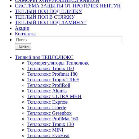
САМОРЕГУЛИРУЮЩИЕСЯ КАБЕЛИ
СИСТЕМА ЗАЩИТЫ ОТ ПРОТЕЧЕК НЕПТУН
ТЕПЛЫЙ ПОЛ ПОД ПЛИТКУ
ТЕПЛЫЙ ПОЛ В СТЯЖКУ
ТЕПЛЫЙ ПОЛ ПОД ЛАМИНАТ
Акции
Контакты
Найти
Теплый пол ТЕПЛОЛЮКС
Терморегуляторы Теплолюкс
Теплолюкс Tropix 160
Теплолюкс Profimat 180
Теплолюкс Tropix ТЛБЭ
Теплолюкс ProfiRoll
Теплолюкс Alumia
Теплолюкс ULTRA МНН
Теплолюкс Express
Теплолюкс Liberte
Теплолюкс Greenbox
Теплолюкс ProfiMat 160
Теплолюкс Tropix 130
Теплолюкс MINI
Теплолюкс EvoHeat