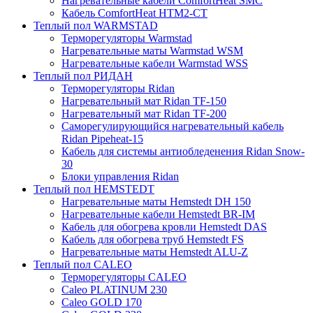
Нагревательные кабели ComfortHeat SMC
Кабель ComfortHeat HTM2-CT
Теплый пол WARMSTAD
Терморегуляторы Warmstad
Нагревательные маты Warmstad WSM
Нагревательные кабели Warmstad WSS
Теплый пол РИДАН
Терморегуляторы Ridan
Нагревательный мат Ridan TF-150
Нагревательный мат Ridan TF-200
Саморегулирующийся нагревательный кабель
Ridan Pipeheat-15
Кабель для системы антиобледенения Ridan Snow-
30
Блоки управления Ridan
Теплый пол HEMSTEDT
Нагревательные маты Hemstedt DH 150
Нагревательные кабели Hemstedt BR-IM
Кабель для обогрева кровли Hemstedt DAS
Кабель для обогрева труб Hemstedt FS
Нагревательные маты Hemstedt ALU-Z
Теплый пол CALEO
Терморегуляторы CALEO
Caleo PLATINUM 230
Caleo GOLD 170