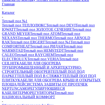
Главная
-
Каталог
-
Теплый пол №1
Теплый пол ТЕПЛОЛЮКС
Теплый пол DEVI
Теплый пол
IQWATT
Теплый пол ЗОЛОТОЕ СЕЧЕНИЕ
Теплый пол
GRAND MEYER
Теплый пол ATOM
Теплый пол
NEXANS
Теплый пол THERMO
Теплый пол ARNOLD
RAK
Теплый пол ERGERT
Теплый пол №1
Теплый пол
COMFORTHEAT
Теплый пол РИДАН
Теплый пол
WARMSTAD
Теплый пол HEMSTEDT
Теплый пол
CALEO
Теплый пол RAYCHEM
Теплый пол
ELECTROLUX
Теплый пол VERIA
Теплый пол
CEILHIT
КАБЕЛИ ДЛЯ ОБОГРЕВА
ТРУБ
ПРОМЫШЛЕННЫЙ И АРХИТЕКТУРНО-
СТРОИТЕЛЬНЫЙ ОБОГРЕВ
ТЕПЛЫЙ ПОЛ ПОД
ПАРКЕТ
ТЕПЛЫЙ ПОЛ В СТЯЖКУ
ТЕПЛЫЙ ПОЛ ПОД
ПЛИТКУ
КАБЕЛИ ДЛЯ ОБОГРЕВА КРЫШ И ОТКРЫТЫХ
ПЛОЩАДЕЙ
СИСТЕМА ЗАЩИТЫ ОТ ПРОТЕЧЕК
NEPTUN
САМОРЕГУЛИРУЮЩИЕСЯ
КАБЕЛИ
ТЕРМОРЕГУЛЯТОРЫ
Теплый пол
НАЦИОНАЛЬНЫЙ КОМФОРТ
-