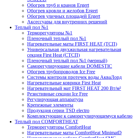
Обогрев труб и кранов Ergert
Обогрев кровли и желобов Ergert
Обогрев уличных площадей Ergert
Аксессуары для внутренних решений
Теплый пол №1
Терморегуляторы №1
Пленочный теплый пол №1
Нагревательные маты FIRST HEAT (ТСП)
Универсальная двухжильная нагревательная
секция First Heat (СТСП)
Пленочный теплый пол №1 (мерный)
Саморегулирующие кабели DOMESTIC
Обогрев трубопроводов Ice Free
Системы контроля протечек воды АкваЛорд
Нагревательные коврики First Heat
Нагревательный мат FIRST HEAT 200 Вт/м²
Резистивные секции Ice Free
Регулирующая аппаратура
Крепежные элементы
Продукция серии TSD electro
Комплектующие к саморегулирующемуся кабелю
Теплый пол COMFORTHEAT
Терморегуляторы ComfortHeat
Нагревательные маты ComfortHeat MinimatD