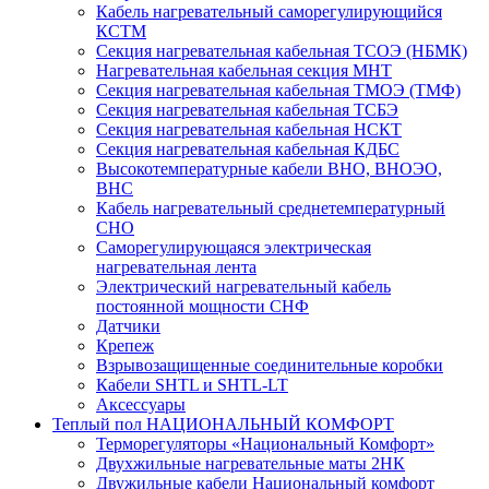
Кабель нагревательный саморегулирующийся
КСТМ
Секция нагревательная кабельная ТСОЭ (НБМК)
Нагревательная кабельная секция МНТ
Секция нагревательная кабельная ТМОЭ (ТМФ)
Секция нагревательная кабельная ТСБЭ
Секция нагревательная кабельная НСКТ
Секция нагревательная кабельная КДБС
Высокотемпературные кабели ВНО, ВНОЭО,
ВНС
Кабель нагревательный среднетемпературный
СНО
Саморегулирующаяся электрическая
нагревательная лента
Электрический нагревательный кабель
постоянной мощности СНФ
Датчики
Крепеж
Взрывозащищенные соединительные коробки
Кабели SHTL и SHTL-LT
Аксессуары
Теплый пол НАЦИОНАЛЬНЫЙ КОМФОРТ
Терморегуляторы «Национальный Комфорт»
Двухжильные нагревательные маты 2НК
Двужильные кабели Национальный комфорт