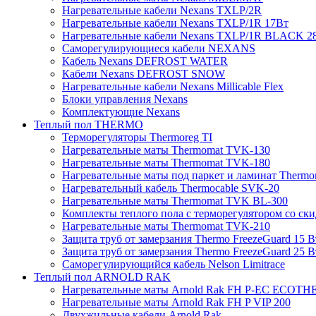
Нагревательные кабели Nexans TXLP/2R
Нагревательные кабели Nexans TXLP/1R 17Вт
Нагревательные кабели Nexans TXLP/1R BLACK 2
Саморегулирующиеся кабели NEXANS
Кабель Nexans DEFROST WATER
Кабели Nexans DEFROST SNOW
Нагревательные кабели Nexans Millicable Flex
Блоки управления Nexans
Комплектующие Nexans
Теплый пол THERMO
Терморегуляторы Thermoreg TI
Нагревательные маты Thermomat TVK-130
Нагревательные маты Thermomat TVK-180
Нагревательные маты под паркет и ламинат Thermo
Нагревательный кабель Thermocable SVK-20
Нагревательные маты Thermomat TVK BL-300
Комплекты теплого пола с терморегулятором со ск
Нагревательные маты Thermomat TVK-210
Защита труб от замерзания Thermo FreezeGuard 15 В
Защита труб от замерзания Thermo FreezeGuard 25 В
Саморегулирующийся кабель Nelson Limitrace
Теплый пол ARNOLD RAK
Нагревательные маты Arnold Rak FH P-EC ECOTH
Нагревательные маты Arnold Rak FH P VIP 200
Двухжильные кабели Arnold Rak