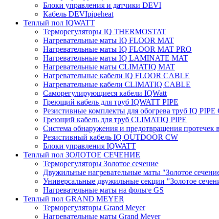
Блоки управления и датчики DEVI
Кабель DEVIpipeheat
Теплый пол IQWATT
Терморегуляторы IQ THERMOSTAT
Нагревательные маты IQ FLOOR MAT
Нагревательные маты IQ FLOOR MAT PRO
Нагревательные маты IQ LAMINATE MAT
Нагревательные маты CLIMATIQ MAT
Нагревательные кабели IQ FLOOR CABLE
Нагревательные кабели CLIMATIQ CABLE
Саморегулирующиеся кабели IQWatt
Греющий кабель для труб IQWATT PIPE
Резистивные комплекты для обогрева труб IQ PIP
Греющий кабель для труб CLIMATIQ PIPE
Система обнаружения и предотвращения протечек
Резистивный кабель IQ OUTDOOR CW
Блоки управления IQWATT
Теплый пол ЗОЛОТОЕ СЕЧЕНИЕ
Терморегуляторы Золотое сечение
Двужильные нагревательные маты "Золотое сечени
Универсальные двужильные секции "Золотое сечен
Нагревательные маты на фольге GS
Теплый пол GRAND MEYER
Терморегуляторы Grand Meyer
Нагревательные маты Grand Meyer