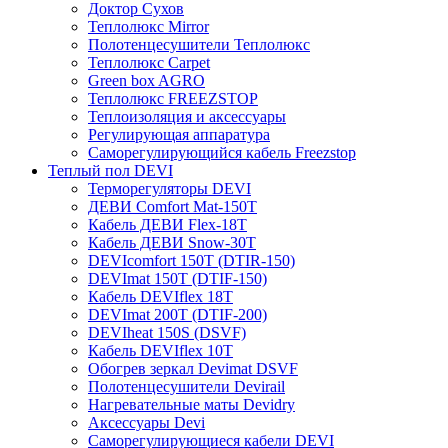
Доктор Сухов
Теплолюкс Mirror
Полотенцесушители Теплолюкс
Теплолюкс Carpet
Green box AGRO
Теплолюкс FREEZSTOP
Теплоизоляция и аксессуары
Регулирующая аппаратура
Cаморегулирующийся кабель Freezstop
Теплый пол DEVI
Терморегуляторы DEVI
ДЕВИ Comfort Mat-150T
Кабель ДЕВИ Flex-18T
Кабель ДЕВИ Snow-30T
DEVIcomfort 150T (DTIR-150)
DEVImat 150T (DTIF-150)
Кабель DEVIflex 18T
DEVImat 200T (DTIF-200)
DEVIheat 150S (DSVF)
Кабель DEVIflex 10T
Обогрев зеркал Devimat DSVF
Полотенцесушители Devirail
Нагревательные маты Devidry
Аксессуары Devi
Саморегулирующиеся кабели DEVI