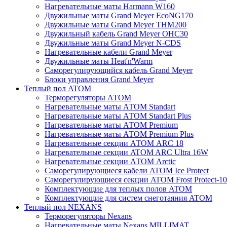
Нагревательные маты Harmann W160
Двужильные маты Grand Meyer EcoNG170
Двужильные маты Grand Meyer THM200
Двужильный кабель Grand Meyer OHC30
Двужильные маты Grand Meyer N-CDS
Нагревательные кабели Grand Meyer
Двужильные маты Heat'n'Warm
Саморегулирующийся кабель Grand Meyer
Блоки управления Grand Meyer
Теплый пол ATOM
Терморегуляторы АТОМ
Нагревательные маты АТОМ Standart
Нагревательные маты АТОМ Standart Plus
Нагревательные маты АТОМ Premium
Нагревательные маты АТОМ Premium Plus
Нагревательные секции АТОМ ARC 18
Нагревательные секции ATOM ARC Ultra 16W
Нагревательные секции АТОМ Arctic
Саморегулирующиеся кабели ATOM Ice Protect
Саморегулирующиеся секции ATOM Frost Protect-10
Комплектующие для теплых полов ATOM
Комплектующие для систем снеготаяния ATOM
Теплый пол NEXANS
Терморегуляторы Nexans
Нагревательные маты Nexans MILLIMAT