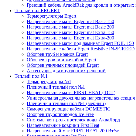
Греющий кабель ArnoldRak для кровли и открытых
Теплый пол ERGERT
Терморегуляторы Ergert
Нагревательные маты Ergert mat Basic 150
Нагревательные маты Ergert mat Basic 200
Нагревательные маты Ergert mat Extra-150
Нагревательные маты Ergert mat Extra-200
Нагревательные маты под ламинат Ergert FOIL-150
Нагревательные кабели Ergert Resistive IN-SCREED
Обогрев труб и кранов Ergert
Обогрев кровли и желобов Ergert
Обогрев уличных площадей Ergert
Аксессуары для внутренних решений
Теплый пол №1
Терморегуляторы №1
Пленочный теплый пол №1
Нагревательные маты FIRST HEAT (ТСП)
Универсальная двухжильная нагревательная секция 
Пленочный теплый пол №1 (мерный)
Саморегулирующие кабели DOMESTIC
Обогрев трубопроводов Ice Free
Системы контроля протечек воды АкваЛорд
Нагревательные коврики First Heat
Нагревательный мат FIRST HEAT 200 Вт/м²