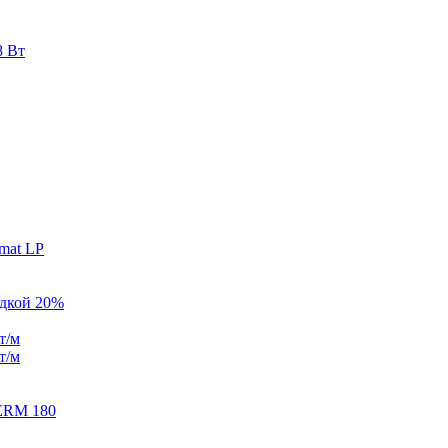
8 Вт
mat LP
идкой 20%
т/м
т/м
ERM 180