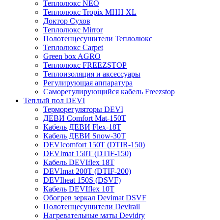
Теплолюкс NEO
Теплолюкс Tropix МНН XL
Доктор Сухов
Теплолюкс Mirror
Полотенцесушители Теплолюкс
Теплолюкс Carpet
Green box AGRO
Теплолюкс FREEZSTOP
Теплоизоляция и аксессуары
Регулирующая аппаратура
Cаморегулирующийся кабель Freezstop
Теплый пол DEVI
Терморегуляторы DEVI
ДЕВИ Comfort Mat-150T
Кабель ДЕВИ Flex-18T
Кабель ДЕВИ Snow-30T
DEVIcomfort 150T (DTIR-150)
DEVImat 150T (DTIF-150)
Кабель DEVIflex 18T
DEVImat 200T (DTIF-200)
DEVIheat 150S (DSVF)
Кабель DEVIflex 10T
Обогрев зеркал Devimat DSVF
Полотенцесушители Devirail
Нагревательные маты Devidry