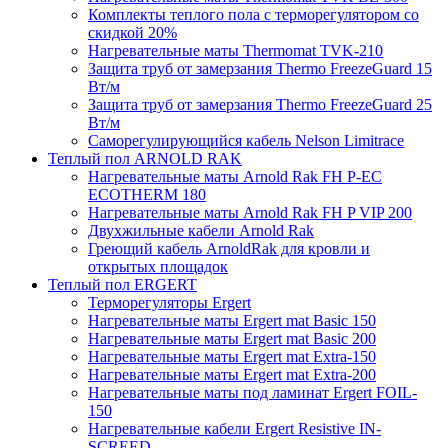
Комплекты теплого пола с терморегулятором со
скидкой 20%
Нагревательные маты Thermomat TVK-210
Защита труб от замерзания Thermo FreezeGuard 15
Вт/м
Защита труб от замерзания Thermo FreezeGuard 25
Вт/м
Саморегулирующийся кабель Nelson Limitrace
Теплый пол ARNOLD RAK
Нагревательные маты Arnold Rak FH P-EC
ECOTHERM 180
Нагревательные маты Arnold Rak FH P VIP 200
Двухжильные кабели Arnold Rak
Греющий кабель ArnoldRak для кровли и
открытых площадок
Теплый пол ERGERT
Терморегуляторы Ergert
Нагревательные маты Ergert mat Basic 150
Нагревательные маты Ergert mat Basic 200
Нагревательные маты Ergert mat Extra-150
Нагревательные маты Ergert mat Extra-200
Нагревательные маты под ламинат Ergert FOIL-
150
Нагревательные кабели Ergert Resistive IN-
SCREED