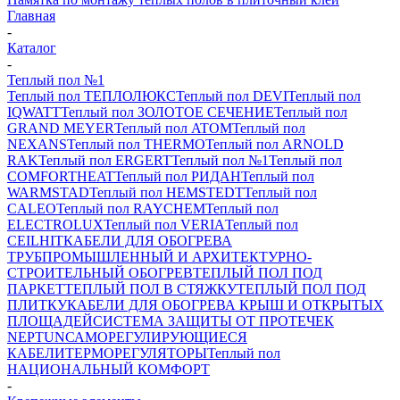
Главная
-
Каталог
-
Теплый пол №1
Теплый пол ТЕПЛОЛЮКС
Теплый пол DEVI
Теплый пол
IQWATT
Теплый пол ЗОЛОТОЕ СЕЧЕНИЕ
Теплый пол
GRAND MEYER
Теплый пол ATOM
Теплый пол
NEXANS
Теплый пол THERMO
Теплый пол ARNOLD
RAK
Теплый пол ERGERT
Теплый пол №1
Теплый пол
COMFORTHEAT
Теплый пол РИДАН
Теплый пол
WARMSTAD
Теплый пол HEMSTEDT
Теплый пол
CALEO
Теплый пол RAYCHEM
Теплый пол
ELECTROLUX
Теплый пол VERIA
Теплый пол
CEILHIT
КАБЕЛИ ДЛЯ ОБОГРЕВА
ТРУБ
ПРОМЫШЛЕННЫЙ И АРХИТЕКТУРНО-
СТРОИТЕЛЬНЫЙ ОБОГРЕВ
ТЕПЛЫЙ ПОЛ ПОД
ПАРКЕТ
ТЕПЛЫЙ ПОЛ В СТЯЖКУ
ТЕПЛЫЙ ПОЛ ПОД
ПЛИТКУ
КАБЕЛИ ДЛЯ ОБОГРЕВА КРЫШ И ОТКРЫТЫХ
ПЛОЩАДЕЙ
СИСТЕМА ЗАЩИТЫ ОТ ПРОТЕЧЕК
NEPTUN
САМОРЕГУЛИРУЮЩИЕСЯ
КАБЕЛИ
ТЕРМОРЕГУЛЯТОРЫ
Теплый пол
НАЦИОНАЛЬНЫЙ КОМФОРТ
-