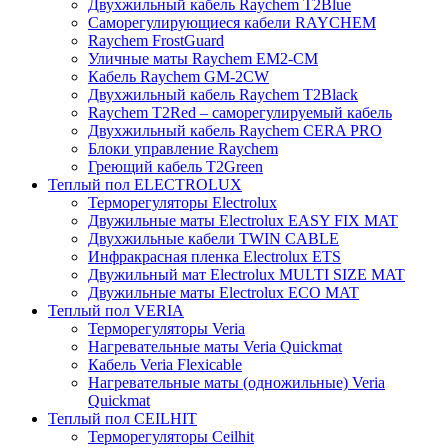
Двухжильный кабель Raychem T2Blue
Саморегулирующиеся кабели RAYCHEM
Raychem FrostGuard
Уличные маты Raychem EM2-CM
Кабель Raychem GM-2CW
Двухжильный кабель Raychem T2Black
Raychem T2Red – саморегулируемый кабель
Двухжильный кабель Raychem CERA PRO
Блоки управление Raychem
Греющий кабель T2Green
Теплый пол ELECTROLUX
Терморегуляторы Electrolux
Двужильные маты Electrolux EASY FIX MAT
Двухжильные кабели TWIN CABLE
Инфракрасная пленка Electrolux ETS
Двужильный мат Electrolux MULTI SIZE MAT
Двужильные маты Electrolux ECO MAT
Теплый пол VERIA
Терморегуляторы Veria
Нагревательные маты Veria Quickmat
Кабель Veria Flexicable
Нагревательные маты (одножильные) Veria
Quickmat
Теплый пол CEILHIT
Терморегуляторы Ceilhit