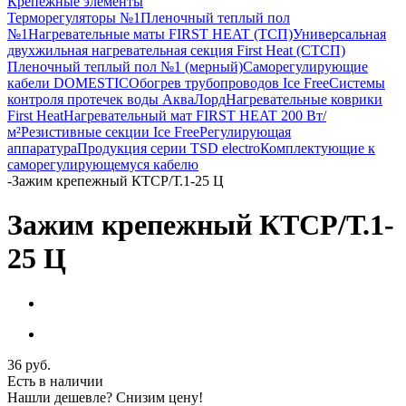
Крепежные элементы
Терморегуляторы №1
Пленочный теплый пол
№1
Нагревательные маты FIRST HEAT (ТСП)
Универсальная
двухжильная нагревательная секция First Heat (СТСП)
Пленочный теплый пол №1 (мерный)
Саморегулирующие
кабели DOMESTIC
Обогрев трубопроводов Ice Free
Системы
контроля протечек воды АкваЛорд
Нагревательные коврики
First Heat
Нагревательный мат FIRST HEAT 200 Вт/
м²
Резистивные секции Ice Free
Регулирующая
аппаратура
Продукция серии TSD electro
Комплектующие к
саморегулирующемуся кабелю
-
Зажим крепежный КТСР/Т.1-25 Ц
Зажим крепежный КТСР/Т.1-
25 Ц
36
руб.
Есть в наличии
Нашли дешевле? Снизим цену!