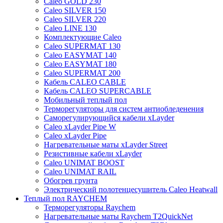
Caleo GOLD 230
Caleo SILVER 150
Caleo SILVER 220
Caleo LINE 130
Комплектующие Caleo
Caleo SUPERMAT 130
Caleo EASYMAT 140
Caleo EASYMAT 180
Caleo SUPERMAT 200
Кабель CALEO CABLE
Кабель CALEO SUPERCABLE
Мобильный теплый пол
Терморегуляторы для систем антиобледенения
Саморегулирующийся кабели xLayder
Caleo xLayder Pipe W
Caleo xLayder Pipe
Нагревательные маты xLayder Street
Резистивные кабели xLayder
Caleo UNIMAT BOOST
Caleo UNIMAT RAIL
Обогрев грунта
Электрический полотенцесушитель Caleo Heatwall
Теплый пол RAYCHEM
Терморегуляторы Raychem
Нагревательные маты Raychem T2QuickNet