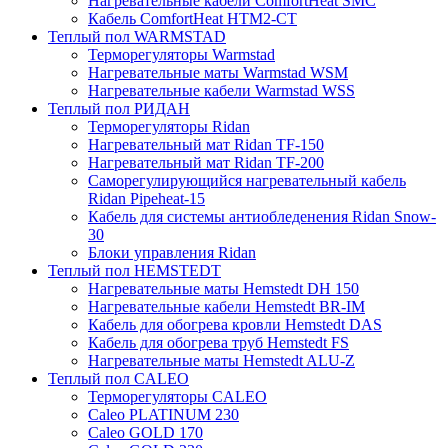
Нагревательные кабели ComfortHeat SMC
Кабель ComfortHeat HTM2-CT
Теплый пол WARMSTAD
Терморегуляторы Warmstad
Нагревательные маты Warmstad WSM
Нагревательные кабели Warmstad WSS
Теплый пол РИДАН
Терморегуляторы Ridan
Нагревательный мат Ridan TF-150
Нагревательный мат Ridan TF-200
Саморегулирующийся нагревательный кабель
Ridan Pipeheat-15
Кабель для системы антиобледенения Ridan Snow-
30
Блоки управления Ridan
Теплый пол HEMSTEDT
Нагревательные маты Hemstedt DH 150
Нагревательные кабели Hemstedt BR-IM
Кабель для обогрева кровли Hemstedt DAS
Кабель для обогрева труб Hemstedt FS
Нагревательные маты Hemstedt ALU-Z
Теплый пол CALEO
Терморегуляторы CALEO
Caleo PLATINUM 230
Caleo GOLD 170