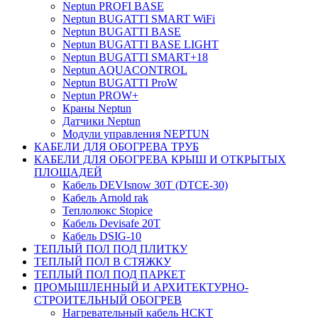
Neptun PROFI BASE
Neptun BUGATTI SMART WiFi
Neptun BUGATTI BASE
Neptun BUGATTI BASE LIGHT
Neptun BUGATTI SMART+18
Neptun AQUACONTROL
Neptun BUGATTI ProW
Neptun PROW+
Краны Neptun
Датчики Neptun
Модули управления NEPTUN
КАБЕЛИ ДЛЯ ОБОГРЕВА ТРУБ
КАБЕЛИ ДЛЯ ОБОГРЕВА КРЫШ И ОТКРЫТЫХ
ПЛОЩАДЕЙ
Кабель DEVIsnow 30Т (DTCE-30)
Кабель Arnold rak
Теплолюкс Stopice
Кабель Devisafe 20T
Кабель DSIG-10
ТЕПЛЫЙ ПОЛ ПОД ПЛИТКУ
ТЕПЛЫЙ ПОЛ В СТЯЖКУ
ТЕПЛЫЙ ПОЛ ПОД ПАРКЕТ
ПРОМЫШЛЕННЫЙ И АРХИТЕКТУРНО-
СТРОИТЕЛЬНЫЙ ОБОГРЕВ
Нагревательный кабель НCKТ