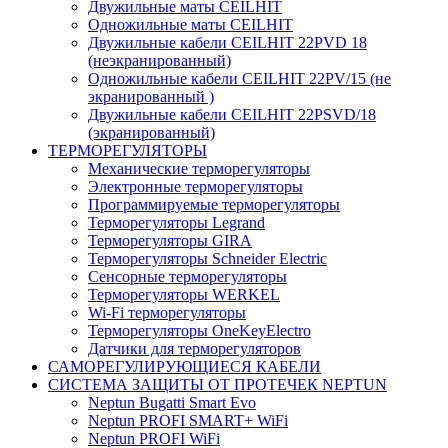
Двужильные маты CEILHIT
Одножильные маты CEILHIT
Двужильные кабели CEILHIT 22PVD 18
(неэкранированный)
Одножильные кабели CEILHIT 22PV/15 (не
экранированный )
Двужильные кабели CEILHIT 22PSVD/18
(экранированный)
ТЕРМОРЕГУЛЯТОРЫ
Механические терморегуляторы
Электронные терморегуляторы
Программируемые терморегуляторы
Терморегуляторы Legrand
Терморегуляторы GIRA
Терморегуляторы Schneider Electric
Сенсорные терморегуляторы
Терморегуляторы WERKEL
Wi-Fi терморегуляторы
Терморегуляторы OneKeyElectro
Датчики для терморегуляторов
САМОРЕГУЛИРУЮЩИЕСЯ КАБЕЛИ
СИСТЕМА ЗАЩИТЫ ОТ ПРОТЕЧЕК NEPTUN
Neptun Bugatti Smart Evo
Neptun PROFI SMART+ WiFi
Neptun PROFI WiFi