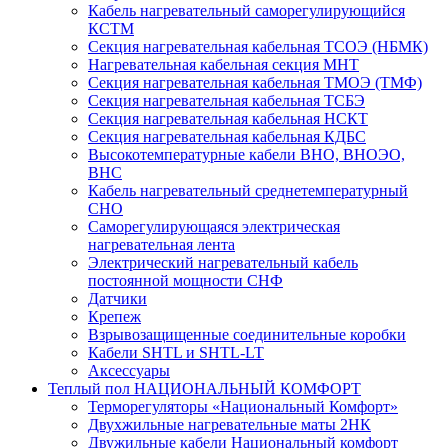
Кабель нагревательный саморегулирующийся
КСТМ
Секция нагревательная кабельная ТСОЭ (НБМК)
Нагревательная кабельная секция МНТ
Секция нагревательная кабельная ТМОЭ (ТМФ)
Секция нагревательная кабельная ТСБЭ
Секция нагревательная кабельная НСКТ
Секция нагревательная кабельная КДБС
Высокотемпературные кабели ВНО, ВНОЭО,
ВНС
Кабель нагревательный среднетемпературный
СНО
Саморегулирующаяся электрическая
нагревательная лента
Электрический нагревательный кабель
постоянной мощности СНФ
Датчики
Крепеж
Взрывозащищенные соединительные коробки
Кабели SHTL и SHTL-LT
Аксессуары
Теплый пол НАЦИОНАЛЬНЫЙ КОМФОРТ
Терморегуляторы «Национальный Комфорт»
Двухжильные нагревательные маты 2НК
Двужильные кабели Национальный комфорт