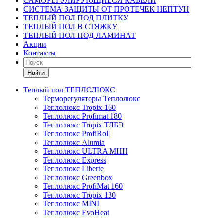
САМОРЕГУЛИРУЮЩИЕСЯ КАБЕЛИ
СИСТЕМА ЗАЩИТЫ ОТ ПРОТЕЧЕК НЕПТУН
ТЕПЛЫЙ ПОЛ ПОД ПЛИТКУ
ТЕПЛЫЙ ПОЛ В СТЯЖКУ
ТЕПЛЫЙ ПОЛ ПОД ЛАМИНАТ
Акции
Контакты
Найти
Теплый пол ТЕПЛОЛЮКС
Терморегуляторы Теплолюкс
Теплолюкс Tropix 160
Теплолюкс Profimat 180
Теплолюкс Tropix ТЛБЭ
Теплолюкс ProfiRoll
Теплолюкс Alumia
Теплолюкс ULTRA МНН
Теплолюкс Express
Теплолюкс Liberte
Теплолюкс Greenbox
Теплолюкс ProfiMat 160
Теплолюкс Tropix 130
Теплолюкс MINI
Теплолюкс EvoHeat