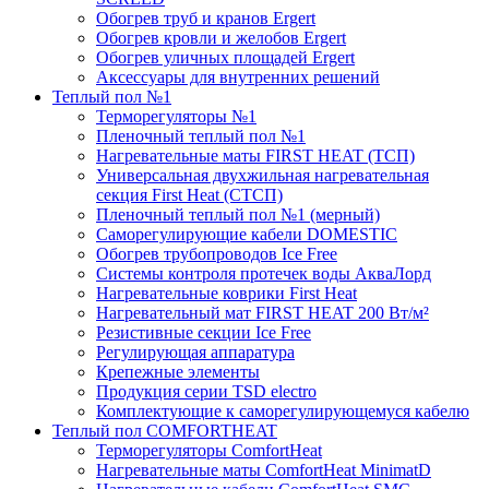
Обогрев труб и кранов Ergert
Обогрев кровли и желобов Ergert
Обогрев уличных площадей Ergert
Аксессуары для внутренних решений
Теплый пол №1
Терморегуляторы №1
Пленочный теплый пол №1
Нагревательные маты FIRST HEAT (ТСП)
Универсальная двухжильная нагревательная
секция First Heat (СТСП)
Пленочный теплый пол №1 (мерный)
Саморегулирующие кабели DOMESTIC
Обогрев трубопроводов Ice Free
Системы контроля протечек воды АкваЛорд
Нагревательные коврики First Heat
Нагревательный мат FIRST HEAT 200 Вт/м²
Резистивные секции Ice Free
Регулирующая аппаратура
Крепежные элементы
Продукция серии TSD electro
Комплектующие к саморегулирующемуся кабелю
Теплый пол COMFORTHEAT
Терморегуляторы ComfortHeat
Нагревательные маты ComfortHeat MinimatD