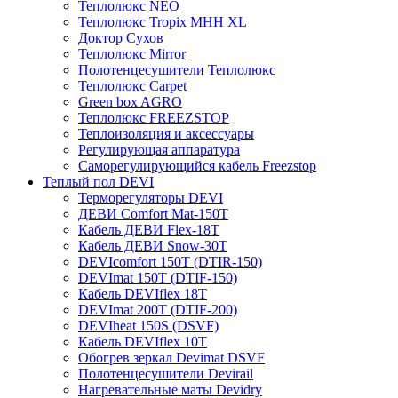
Теплолюкс NEO
Теплолюкс Tropix МНН XL
Доктор Сухов
Теплолюкс Mirror
Полотенцесушители Теплолюкс
Теплолюкс Carpet
Green box AGRO
Теплолюкс FREEZSTOP
Теплоизоляция и аксессуары
Регулирующая аппаратура
Cаморегулирующийся кабель Freezstop
Теплый пол DEVI
Терморегуляторы DEVI
ДЕВИ Comfort Mat-150T
Кабель ДЕВИ Flex-18T
Кабель ДЕВИ Snow-30T
DEVIcomfort 150T (DTIR-150)
DEVImat 150T (DTIF-150)
Кабель DEVIflex 18T
DEVImat 200T (DTIF-200)
DEVIheat 150S (DSVF)
Кабель DEVIflex 10T
Обогрев зеркал Devimat DSVF
Полотенцесушители Devirail
Нагревательные маты Devidry