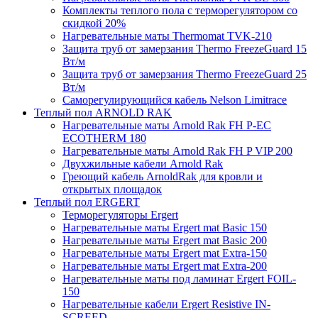
Комплекты теплого пола с терморегулятором со
скидкой 20%
Нагревательные маты Thermomat TVK-210
Защита труб от замерзания Thermo FreezeGuard 15
Вт/м
Защита труб от замерзания Thermo FreezeGuard 25
Вт/м
Саморегулирующийся кабель Nelson Limitrace
Теплый пол ARNOLD RAK
Нагревательные маты Arnold Rak FH P-EC
ECOTHERM 180
Нагревательные маты Arnold Rak FH P VIP 200
Двухжильные кабели Arnold Rak
Греющий кабель ArnoldRak для кровли и
открытых площадок
Теплый пол ERGERT
Терморегуляторы Ergert
Нагревательные маты Ergert mat Basic 150
Нагревательные маты Ergert mat Basic 200
Нагревательные маты Ergert mat Extra-150
Нагревательные маты Ergert mat Extra-200
Нагревательные маты под ламинат Ergert FOIL-
150
Нагревательные кабели Ergert Resistive IN-
SCREED