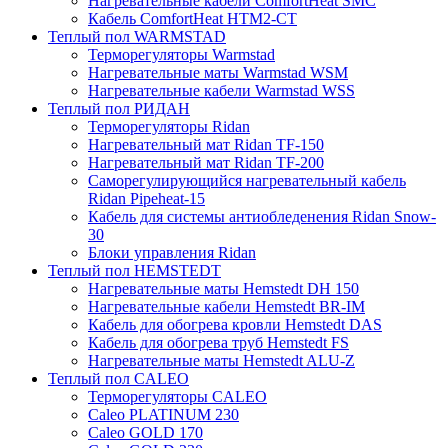
Нагревательные кабели ComfortHeat SMC
Кабель ComfortHeat HTM2-CT
Теплый пол WARMSTAD
Терморегуляторы Warmstad
Нагревательные маты Warmstad WSM
Нагревательные кабели Warmstad WSS
Теплый пол РИДАН
Терморегуляторы Ridan
Нагревательный мат Ridan TF-150
Нагревательный мат Ridan TF-200
Саморегулирующийся нагревательный кабель
Ridan Pipeheat-15
Кабель для системы антиобледенения Ridan Snow-
30
Блоки управления Ridan
Теплый пол HEMSTEDT
Нагревательные маты Hemstedt DH 150
Нагревательные кабели Hemstedt BR-IM
Кабель для обогрева кровли Hemstedt DAS
Кабель для обогрева труб Hemstedt FS
Нагревательные маты Hemstedt ALU-Z
Теплый пол CALEO
Терморегуляторы CALEO
Caleo PLATINUM 230
Caleo GOLD 170