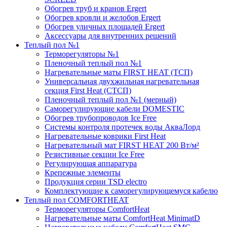
Обогрев труб и кранов Ergert
Обогрев кровли и желобов Ergert
Обогрев уличных площадей Ergert
Аксессуары для внутренних решений
Теплый пол №1
Терморегуляторы №1
Пленочный теплый пол №1
Нагревательные маты FIRST HEAT (ТСП)
Универсальная двухжильная нагревательная
секция First Heat (СТСП)
Пленочный теплый пол №1 (мерный)
Саморегулирующие кабели DOMESTIC
Обогрев трубопроводов Ice Free
Системы контроля протечек воды АкваЛорд
Нагревательные коврики First Heat
Нагревательный мат FIRST HEAT 200 Вт/м²
Резистивные секции Ice Free
Регулирующая аппаратура
Крепежные элементы
Продукция серии TSD electro
Комплектующие к саморегулирующемуся кабелю
Теплый пол COMFORTHEAT
Терморегуляторы ComfortHeat
Нагревательные маты ComfortHeat MinimatD