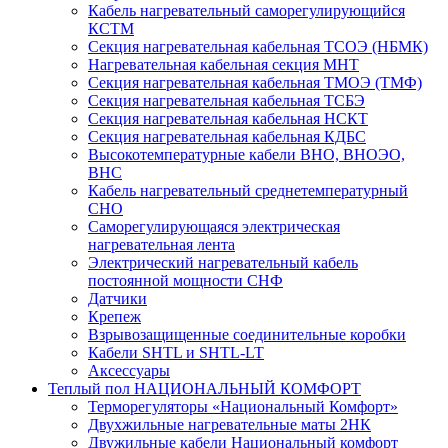
Кабель нагревательный саморегулирующийся
КСТМ
Секция нагревательная кабельная ТСОЭ (НБМК)
Нагревательная кабельная секция МНТ
Секция нагревательная кабельная ТМОЭ (ТМФ)
Секция нагревательная кабельная ТСБЭ
Секция нагревательная кабельная НСКТ
Секция нагревательная кабельная КДБС
Высокотемпературные кабели ВНО, ВНОЭО,
ВНС
Кабель нагревательный среднетемпературный
СНО
Саморегулирующаяся электрическая
нагревательная лента
Электрический нагревательный кабель
постоянной мощности СНФ
Датчики
Крепеж
Взрывозащищенные соединительные коробки
Кабели SHTL и SHTL-LT
Аксессуары
Теплый пол НАЦИОНАЛЬНЫЙ КОМФОРТ
Терморегуляторы «Национальный Комфорт»
Двухжильные нагревательные маты 2НК
Двужильные кабели Национальный комфорт