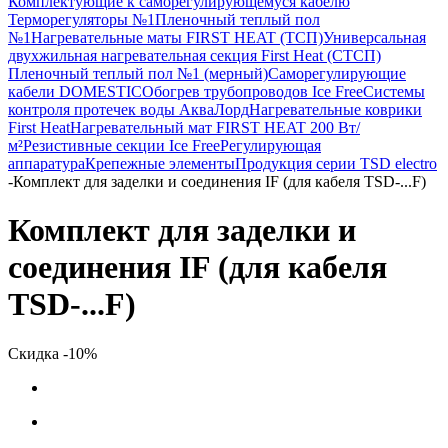
Комплектующие к саморегулирующемуся кабелю
Терморегуляторы №1
Пленочный теплый пол
№1
Нагревательные маты FIRST HEAT (ТСП)
Универсальная
двухжильная нагревательная секция First Heat (СТСП)
Пленочный теплый пол №1 (мерный)
Саморегулирующие
кабели DOMESTIC
Обогрев трубопроводов Ice Free
Системы
контроля протечек воды АкваЛорд
Нагревательные коврики
First Heat
Нагревательный мат FIRST HEAT 200 Вт/
м²
Резистивные секции Ice Free
Регулирующая
аппаратура
Крепежные элементы
Продукция серии TSD electro
-
Комплект для заделки и соединения IF (для кабеля TSD-...F)
Комплект для заделки и
соединения IF (для кабеля
TSD-...F)
Скидка -10%