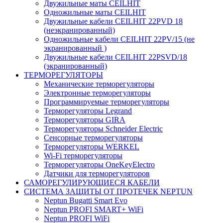
Двужильные маты CEILHIT
Одножильные маты CEILHIT
Двужильные кабели CEILHIT 22PVD 18
(неэкранированный)
Одножильные кабели CEILHIT 22PV/15 (не
экранированный )
Двужильные кабели CEILHIT 22PSVD/18
(экранированный)
ТЕРМОРЕГУЛЯТОРЫ
Механические терморегуляторы
Электронные терморегуляторы
Программируемые терморегуляторы
Терморегуляторы Legrand
Терморегуляторы GIRA
Терморегуляторы Schneider Electric
Сенсорные терморегуляторы
Терморегуляторы WERKEL
Wi-Fi терморегуляторы
Терморегуляторы OneKeyElectro
Датчики для терморегуляторов
САМОРЕГУЛИРУЮЩИЕСЯ КАБЕЛИ
СИСТЕМА ЗАЩИТЫ ОТ ПРОТЕЧЕК NEPTUN
Neptun Bugatti Smart Evo
Neptun PROFI SMART+ WiFi
Neptun PROFI WiFi