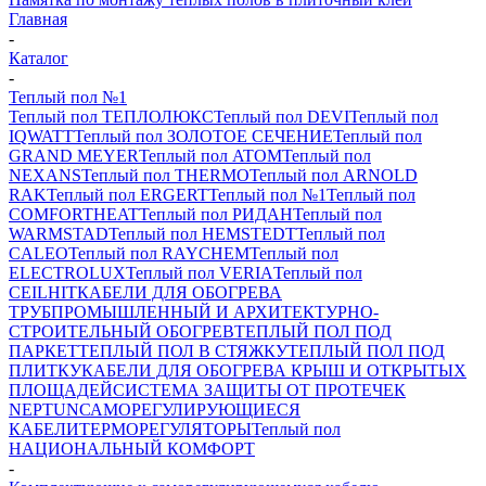
Главная
-
Каталог
-
Теплый пол №1
Теплый пол ТЕПЛОЛЮКС
Теплый пол DEVI
Теплый пол
IQWATT
Теплый пол ЗОЛОТОЕ СЕЧЕНИЕ
Теплый пол
GRAND MEYER
Теплый пол ATOM
Теплый пол
NEXANS
Теплый пол THERMO
Теплый пол ARNOLD
RAK
Теплый пол ERGERT
Теплый пол №1
Теплый пол
COMFORTHEAT
Теплый пол РИДАН
Теплый пол
WARMSTAD
Теплый пол HEMSTEDT
Теплый пол
CALEO
Теплый пол RAYCHEM
Теплый пол
ELECTROLUX
Теплый пол VERIA
Теплый пол
CEILHIT
КАБЕЛИ ДЛЯ ОБОГРЕВА
ТРУБ
ПРОМЫШЛЕННЫЙ И АРХИТЕКТУРНО-
СТРОИТЕЛЬНЫЙ ОБОГРЕВ
ТЕПЛЫЙ ПОЛ ПОД
ПАРКЕТ
ТЕПЛЫЙ ПОЛ В СТЯЖКУ
ТЕПЛЫЙ ПОЛ ПОД
ПЛИТКУ
КАБЕЛИ ДЛЯ ОБОГРЕВА КРЫШ И ОТКРЫТЫХ
ПЛОЩАДЕЙ
СИСТЕМА ЗАЩИТЫ ОТ ПРОТЕЧЕК
NEPTUN
САМОРЕГУЛИРУЮЩИЕСЯ
КАБЕЛИ
ТЕРМОРЕГУЛЯТОРЫ
Теплый пол
НАЦИОНАЛЬНЫЙ КОМФОРТ
-