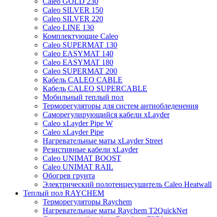
Caleo GOLD 230
Caleo SILVER 150
Caleo SILVER 220
Caleo LINE 130
Комплектующие Caleo
Caleo SUPERMAT 130
Caleo EASYMAT 140
Caleo EASYMAT 180
Caleo SUPERMAT 200
Кабель CALEO CABLE
Кабель CALEO SUPERCABLE
Мобильный теплый пол
Терморегуляторы для систем антиобледенения
Саморегулирующийся кабели xLayder
Caleo xLayder Pipe W
Caleo xLayder Pipe
Нагревательные маты xLayder Street
Резистивные кабели xLayder
Caleo UNIMAT BOOST
Caleo UNIMAT RAIL
Обогрев грунта
Электрический полотенцесушитель Caleo Heatwall
Теплый пол RAYCHEM
Терморегуляторы Raychem
Нагревательные маты Raychem T2QuickNet