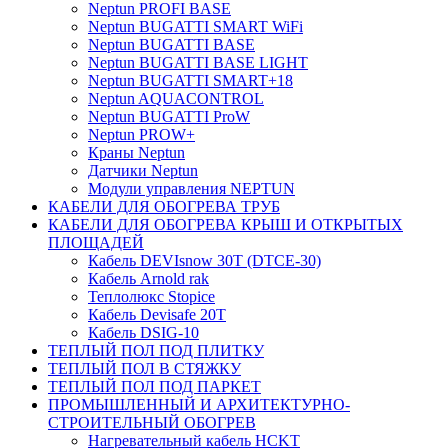
Neptun PROFI BASE
Neptun BUGATTI SMART WiFi
Neptun BUGATTI BASE
Neptun BUGATTI BASE LIGHT
Neptun BUGATTI SMART+18
Neptun AQUACONTROL
Neptun BUGATTI ProW
Neptun PROW+
Краны Neptun
Датчики Neptun
Модули управления NEPTUN
КАБЕЛИ ДЛЯ ОБОГРЕВА ТРУБ
КАБЕЛИ ДЛЯ ОБОГРЕВА КРЫШ И ОТКРЫТЫХ
ПЛОЩАДЕЙ
Кабель DEVIsnow 30Т (DTCE-30)
Кабель Arnold rak
Теплолюкс Stopice
Кабель Devisafe 20T
Кабель DSIG-10
ТЕПЛЫЙ ПОЛ ПОД ПЛИТКУ
ТЕПЛЫЙ ПОЛ В СТЯЖКУ
ТЕПЛЫЙ ПОЛ ПОД ПАРКЕТ
ПРОМЫШЛЕННЫЙ И АРХИТЕКТУРНО-
СТРОИТЕЛЬНЫЙ ОБОГРЕВ
Нагревательный кабель НCKТ