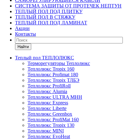
САМОРЕГУЛИРУЮЩИЕСЯ КАБЕЛИ
СИСТЕМА ЗАЩИТЫ ОТ ПРОТЕЧЕК НЕПТУН
ТЕПЛЫЙ ПОЛ ПОД ПЛИТКУ
ТЕПЛЫЙ ПОЛ В СТЯЖКУ
ТЕПЛЫЙ ПОЛ ПОД ЛАМИНАТ
Акции
Контакты
Найти
Теплый пол ТЕПЛОЛЮКС
Терморегуляторы Теплолюкс
Теплолюкс Tropix 160
Теплолюкс Profimat 180
Теплолюкс Tropix ТЛБЭ
Теплолюкс ProfiRoll
Теплолюкс Alumia
Теплолюкс ULTRA МНН
Теплолюкс Express
Теплолюкс Liberte
Теплолюкс Greenbox
Теплолюкс ProfiMat 160
Теплолюкс Tropix 130
Теплолюкс MINI
Теплолюкс EvoHeat