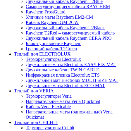
Двухжильный кабель Raychem T2Blue
Саморегулирующиеся кабели RAYCHEM
Raychem FrostGuard
Уличные маты Raychem EM2-CM
Кабель Raychem GM-2CW
Двухжильный кабель Raychem T2Black
Raychem T2Red – саморегулируемый кабель
Двухжильный кабель Raychem CERA PRO
Блоки управление Raychem
Греющий кабель T2Green
Теплый пол ELECTROLUX
Терморегуляторы Electrolux
Двужильные маты Electrolux EASY FIX MAT
Двухжильные кабели TWIN CABLE
Инфракрасная пленка Electrolux ETS
Двужильный мат Electrolux MULTI SIZE MAT
Двужильные маты Electrolux ECO MAT
Теплый пол VERIA
Терморегуляторы Veria
Нагревательные маты Veria Quickmat
Кабель Veria Flexicable
Нагревательные маты (одножильные) Veria
Quickmat
Теплый пол CEILHIT
Терморегуляторы Ceilhit