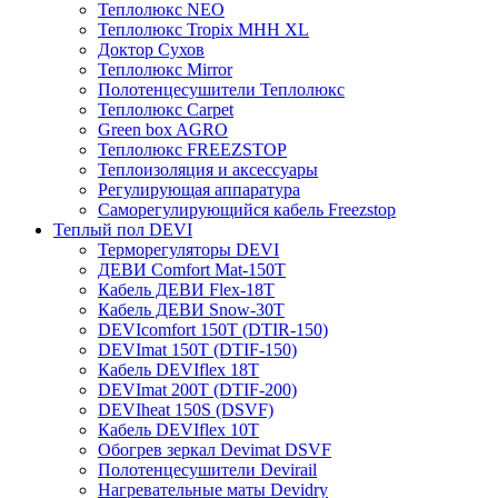
Теплолюкс NEO
Теплолюкс Tropix МНН XL
Доктор Сухов
Теплолюкс Mirror
Полотенцесушители Теплолюкс
Теплолюкс Carpet
Green box AGRO
Теплолюкс FREEZSTOP
Теплоизоляция и аксессуары
Регулирующая аппаратура
Cаморегулирующийся кабель Freezstop
Теплый пол DEVI
Терморегуляторы DEVI
ДЕВИ Comfort Mat-150T
Кабель ДЕВИ Flex-18T
Кабель ДЕВИ Snow-30T
DEVIcomfort 150T (DTIR-150)
DEVImat 150T (DTIF-150)
Кабель DEVIflex 18T
DEVImat 200T (DTIF-200)
DEVIheat 150S (DSVF)
Кабель DEVIflex 10T
Обогрев зеркал Devimat DSVF
Полотенцесушители Devirail
Нагревательные маты Devidry