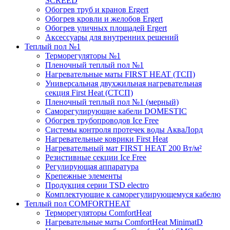
SCREED
Обогрев труб и кранов Ergert
Обогрев кровли и желобов Ergert
Обогрев уличных площадей Ergert
Аксессуары для внутренних решений
Теплый пол №1
Терморегуляторы №1
Пленочный теплый пол №1
Нагревательные маты FIRST HEAT (ТСП)
Универсальная двухжильная нагревательная
секция First Heat (СТСП)
Пленочный теплый пол №1 (мерный)
Саморегулирующие кабели DOMESTIC
Обогрев трубопроводов Ice Free
Системы контроля протечек воды АкваЛорд
Нагревательные коврики First Heat
Нагревательный мат FIRST HEAT 200 Вт/м²
Резистивные секции Ice Free
Регулирующая аппаратура
Крепежные элементы
Продукция серии TSD electro
Комплектующие к саморегулирующемуся кабелю
Теплый пол COMFORTHEAT
Терморегуляторы ComfortHeat
Нагревательные маты ComfortHeat MinimatD