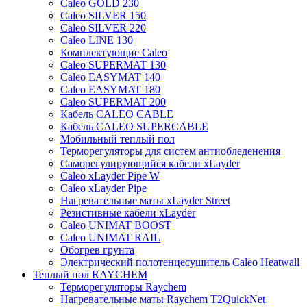
Caleo GOLD 230
Caleo SILVER 150
Caleo SILVER 220
Caleo LINE 130
Комплектующие Caleo
Caleo SUPERMAT 130
Caleo EASYMAT 140
Caleo EASYMAT 180
Caleo SUPERMAT 200
Кабель CALEO CABLE
Кабель CALEO SUPERCABLE
Мобильный теплый пол
Терморегуляторы для систем антиобледенения
Саморегулирующийся кабели xLayder
Caleo xLayder Pipe W
Caleo xLayder Pipe
Нагревательные маты xLayder Street
Резистивные кабели xLayder
Caleo UNIMAT BOOST
Caleo UNIMAT RAIL
Обогрев грунта
Электрический полотенцесушитель Caleo Heatwall
Теплый пол RAYCHEM
Терморегуляторы Raychem
Нагревательные маты Raychem T2QuickNet