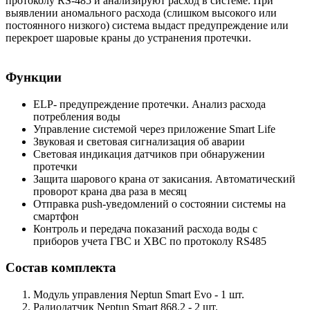
протоколу RS-485 и анализируют расход в системе. При
выявлении аномального расхода (слишком высокого или
постоянного низкого) система выдаст предупреждение или
перекроет шаровые краны до устранения протечки.
Функции
ELP- предупреждение протечки. Анализ расхода
потребления воды
Управление системой через приложение Smart Life
Звуковая и световая сигнализация об аварии
Световая индикация датчиков при обнаружении
протечки
Защита шарового крана от закисания. Автоматический
проворот крана два раза в месяц
Отправка push-уведомлений о состоянии системы на
смартфон
Контроль и передача показаний расхода воды с
приборов учета ГВС и ХВС по протоколу RS485
Состав комплекта
Модуль управления Neptun Smart Evo - 1 шт.
Радиодатчик Neptun Smart 868.2 - 2 шт.