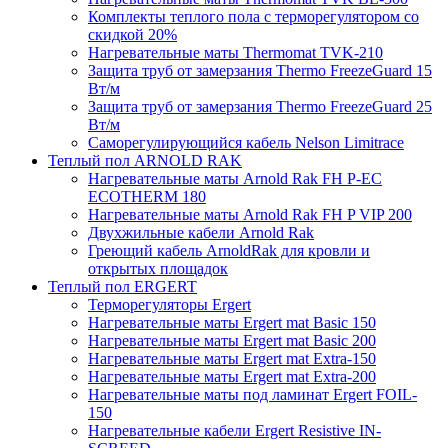
Комплекты теплого пола с терморегулятором со
скидкой 20%
Нагревательные маты Thermomat TVK-210
Защита труб от замерзания Thermo FreezeGuard 15
Вт/м
Защита труб от замерзания Thermo FreezeGuard 25
Вт/м
Саморегулирующийся кабель Nelson Limitrace
Теплый пол ARNOLD RAK
Нагревательные маты Arnold Rak FH P-EC
ECOTHERM 180
Нагревательные маты Arnold Rak FH P VIP 200
Двухжильные кабели Arnold Rak
Греющий кабель ArnoldRak для кровли и
открытых площадок
Теплый пол ERGERT
Терморегуляторы Ergert
Нагревательные маты Ergert mat Basic 150
Нагревательные маты Ergert mat Basic 200
Нагревательные маты Ergert mat Extra-150
Нагревательные маты Ergert mat Extra-200
Нагревательные маты под ламинат Ergert FOIL-
150
Нагревательные кабели Ergert Resistive IN-