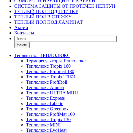
САМОРЕГУЛИРУЮЩИЕСЯ КАБЕЛИ
СИСТЕМА ЗАЩИТЫ ОТ ПРОТЕЧЕК НЕПТУН
ТЕПЛЫЙ ПОЛ ПОД ПЛИТКУ
ТЕПЛЫЙ ПОЛ В СТЯЖКУ
ТЕПЛЫЙ ПОЛ ПОД ЛАМИНАТ
Акции
Контакты
Найти
Теплый пол ТЕПЛОЛЮКС
Терморегуляторы Теплолюкс
Теплолюкс Tropix 160
Теплолюкс Profimat 180
Теплолюкс Tropix ТЛБЭ
Теплолюкс ProfiRoll
Теплолюкс Alumia
Теплолюкс ULTRA МНН
Теплолюкс Express
Теплолюкс Liberte
Теплолюкс Greenbox
Теплолюкс ProfiMat 160
Теплолюкс Tropix 130
Теплолюкс MINI
Теплолюкс EvoHeat