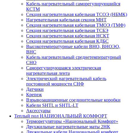
Кабель нагревательный саморегулирующийся
КСТМ
Секция нагревательная кабельная ТСОЭ (НБМК)
Нагревательная кабельная секция МНТ
Секция нагревательная кабельная ТМОЭ (ТМФ)
Секция нагревательная кабельная ТСБЭ
Секция нагревательная кабельная НСКТ
Секция нагревательная кабельная КДБС
Высокотемпературные кабели ВНО, ВНОЭО,
ВНС
Кабель нагревательный среднетемпературный
СНО
Саморегулирующаяся электрическая
нагревательная лента
Электрический нагревательный кабель
постоянной мощности СНФ
Датчики
Крепеж
Взрывозащищенные соединительные коробки
Кабели SHTL и SHTL-LT
Аксессуары
Теплый пол НАЦИОНАЛЬНЫЙ КОМФОРТ
Терморегуляторы «Национальный Комфорт»
Двухжильные нагревательные маты 2НК
Двужильные кабели Национальный комфорт