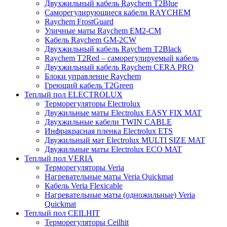
Двухжильный кабель Raychem T2Blue
Саморегулирующиеся кабели RAYCHEM
Raychem FrostGuard
Уличные маты Raychem EM2-CM
Кабель Raychem GM-2CW
Двухжильный кабель Raychem T2Black
Raychem T2Red – саморегулируемый кабель
Двухжильный кабель Raychem CERA PRO
Блоки управление Raychem
Греющий кабель T2Green
Теплый пол ELECTROLUX
Терморегуляторы Electrolux
Двужильные маты Electrolux EASY FIX MAT
Двухжильные кабели TWIN CABLE
Инфракрасная пленка Electrolux ETS
Двужильный мат Electrolux MULTI SIZE MAT
Двужильные маты Electrolux ECO MAT
Теплый пол VERIA
Терморегуляторы Veria
Нагревательные маты Veria Quickmat
Кабель Veria Flexicable
Нагревательные маты (одножильные) Veria
Quickmat
Теплый пол CEILHIT
Терморегуляторы Ceilhit