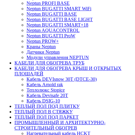
Neptun PROFI BASE
Neptun BUGATTI SMART WiFi
Neptun BUGATTI BASE
Neptun BUGATTI BASE LIGHT
Neptun BUGATTI SMART+18
Neptun AQUACONTROL
Neptun BUGATTI ProW
Neptun PROW+
Краны Neptun
Датчики Neptun
Модули управления NEPTUN
КАБЕЛИ ДЛЯ ОБОГРЕВА ТРУБ
КАБЕЛИ ДЛЯ ОБОГРЕВА КРЫШ И ОТКРЫТЫХ
ПЛОЩАДЕЙ
Кабель DEVIsnow 30Т (DTCE-30)
Кабель Arnold rak
Теплолюкс Stopice
Кабель Devisafe 20T
Кабель DSIG-10
ТЕПЛЫЙ ПОЛ ПОД ПЛИТКУ
ТЕПЛЫЙ ПОЛ В СТЯЖКУ
ТЕПЛЫЙ ПОЛ ПОД ПАРКЕТ
ПРОМЫШЛЕННЫЙ И АРХИТЕКТУРНО-
СТРОИТЕЛЬНЫЙ ОБОГРЕВ
Нагревательный кабель НCKТ