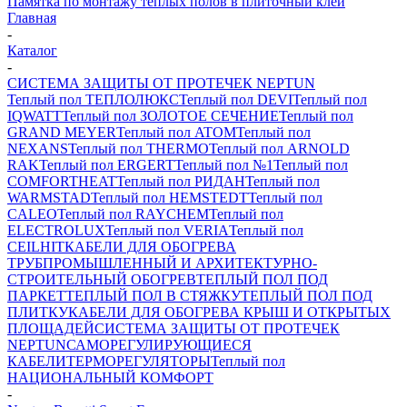
Памятка по монтажу теплых полов в плиточный клей
Главная
-
Каталог
-
СИСТЕМА ЗАЩИТЫ ОТ ПРОТЕЧЕК NEPTUN
Теплый пол ТЕПЛОЛЮКС
Теплый пол DEVI
Теплый пол
IQWATT
Теплый пол ЗОЛОТОЕ СЕЧЕНИЕ
Теплый пол
GRAND MEYER
Теплый пол ATOM
Теплый пол
NEXANS
Теплый пол THERMO
Теплый пол ARNOLD
RAK
Теплый пол ERGERT
Теплый пол №1
Теплый пол
COMFORTHEAT
Теплый пол РИДАН
Теплый пол
WARMSTAD
Теплый пол HEMSTEDT
Теплый пол
CALEO
Теплый пол RAYCHEM
Теплый пол
ELECTROLUX
Теплый пол VERIA
Теплый пол
CEILHIT
КАБЕЛИ ДЛЯ ОБОГРЕВА
ТРУБ
ПРОМЫШЛЕННЫЙ И АРХИТЕКТУРНО-
СТРОИТЕЛЬНЫЙ ОБОГРЕВ
ТЕПЛЫЙ ПОЛ ПОД
ПАРКЕТ
ТЕПЛЫЙ ПОЛ В СТЯЖКУ
ТЕПЛЫЙ ПОЛ ПОД
ПЛИТКУ
КАБЕЛИ ДЛЯ ОБОГРЕВА КРЫШ И ОТКРЫТЫХ
ПЛОЩАДЕЙ
СИСТЕМА ЗАЩИТЫ ОТ ПРОТЕЧЕК
NEPTUN
САМОРЕГУЛИРУЮЩИЕСЯ
КАБЕЛИ
ТЕРМОРЕГУЛЯТОРЫ
Теплый пол
НАЦИОНАЛЬНЫЙ КОМФОРТ
-