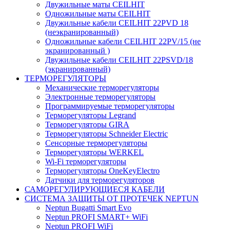
Двужильные маты CEILHIT
Одножильные маты CEILHIT
Двужильные кабели CEILHIT 22PVD 18
(неэкранированный)
Одножильные кабели CEILHIT 22PV/15 (не
экранированный )
Двужильные кабели CEILHIT 22PSVD/18
(экранированный)
ТЕРМОРЕГУЛЯТОРЫ
Механические терморегуляторы
Электронные терморегуляторы
Программируемые терморегуляторы
Терморегуляторы Legrand
Терморегуляторы GIRA
Терморегуляторы Schneider Electric
Сенсорные терморегуляторы
Терморегуляторы WERKEL
Wi-Fi терморегуляторы
Терморегуляторы OneKeyElectro
Датчики для терморегуляторов
САМОРЕГУЛИРУЮЩИЕСЯ КАБЕЛИ
СИСТЕМА ЗАЩИТЫ ОТ ПРОТЕЧЕК NEPTUN
Neptun Bugatti Smart Evo
Neptun PROFI SMART+ WiFi
Neptun PROFI WiFi