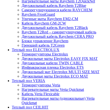
Нагревательные маты Raychem T2QuickNet
Двухжильный кабель Raychem T2Blue
Саморегулирующиеся кабели RAYCHEM
Raychem FrostGuard
Уличные маты Raychem EM2-CM
Кабель Raychem GM-2CW
Двухжильный кабель Raychem T2Black
Raychem T2Red – саморегулируемый кабель
Двухжильный кабель Raychem CERA PRO
Блоки управление Raychem
Греющий кабель T2Green
Теплый пол ELECTROLUX
Терморегуляторы Electrolux
Двужильные маты Electrolux EASY FIX MAT
Двухжильные кабели TWIN CABLE
Инфракрасная пленка Electrolux ETS
Двужильный мат Electrolux MULTI SIZE MAT
Двужильные маты Electrolux ECO MAT
Теплый пол VERIA
Терморегуляторы Veria
Нагревательные маты Veria Quickmat
Кабель Veria Flexicable
Нагревательные маты (одножильные) Veria
Quickmat
Теплый пол CEILHIT