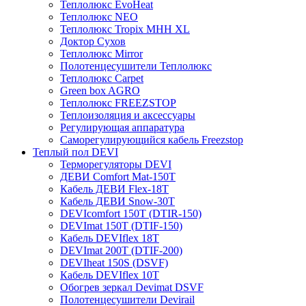
Теплолюкс EvoHeat
Теплолюкс NEO
Теплолюкс Tropix МНН XL
Доктор Сухов
Теплолюкс Mirror
Полотенцесушители Теплолюкс
Теплолюкс Carpet
Green box AGRO
Теплолюкс FREEZSTOP
Теплоизоляция и аксессуары
Регулирующая аппаратура
Cаморегулирующийся кабель Freezstop
Теплый пол DEVI
Терморегуляторы DEVI
ДЕВИ Comfort Mat-150T
Кабель ДЕВИ Flex-18T
Кабель ДЕВИ Snow-30T
DEVIcomfort 150T (DTIR-150)
DEVImat 150T (DTIF-150)
Кабель DEVIflex 18T
DEVImat 200T (DTIF-200)
DEVIheat 150S (DSVF)
Кабель DEVIflex 10T
Обогрев зеркал Devimat DSVF
Полотенцесушители Devirail