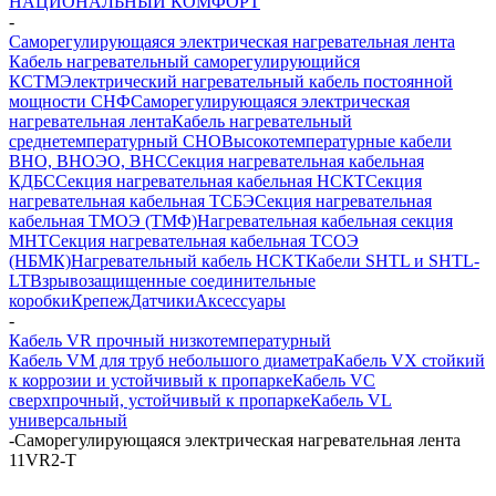
НАЦИОНАЛЬНЫЙ КОМФОРТ
-
Саморегулирующаяся электрическая нагревательная лента
Кабель нагревательный саморегулирующийся
КСТМ
Электрический нагревательный кабель постоянной
мощности СНФ
Саморегулирующаяся электрическая
нагревательная лента
Кабель нагревательный
среднетемпературный СНО
Высокотемпературные кабели
ВНО, ВНОЭО, ВНС
Секция нагревательная кабельная
КДБС
Секция нагревательная кабельная НСКТ
Секция
нагревательная кабельная ТСБЭ
Секция нагревательная
кабельная ТМОЭ (ТМФ)
Нагревательная кабельная секция
МНТ
Секция нагревательная кабельная ТСОЭ
(НБМК)
Нагревательный кабель НCKТ
Кабели SHTL и SHTL-
LT
Взрывозащищенные соединительные
коробки
Крепеж
Датчики
Аксессуары
-
Кабель VR прочный низкотемпературный
Кабель VM для труб небольшого диаметра
Кабель VX стойкий
к коррозии и устойчивый к пропарке
Кабель VC
сверхпрочный, устойчивый к пропарке
Кабель VL
универсальный
-
Саморегулирующаяся электрическая нагревательная лента
11VR2-T