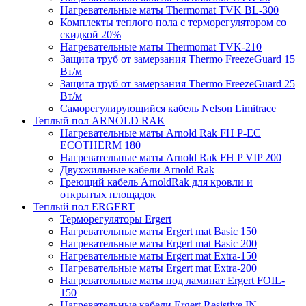
Нагревательные маты Thermomat TVK BL-300
Комплекты теплого пола с терморегулятором со
скидкой 20%
Нагревательные маты Thermomat TVK-210
Защита труб от замерзания Thermo FreezeGuard 15
Вт/м
Защита труб от замерзания Thermo FreezeGuard 25
Вт/м
Саморегулирующийся кабель Nelson Limitrace
Теплый пол ARNOLD RAK
Нагревательные маты Arnold Rak FH P-EC
ECOTHERM 180
Нагревательные маты Arnold Rak FH P VIP 200
Двухжильные кабели Arnold Rak
Греющий кабель ArnoldRak для кровли и
открытых площадок
Теплый пол ERGERT
Терморегуляторы Ergert
Нагревательные маты Ergert mat Basic 150
Нагревательные маты Ergert mat Basic 200
Нагревательные маты Ergert mat Extra-150
Нагревательные маты Ergert mat Extra-200
Нагревательные маты под ламинат Ergert FOIL-
150
Нагревательные кабели Ergert Resistive IN-