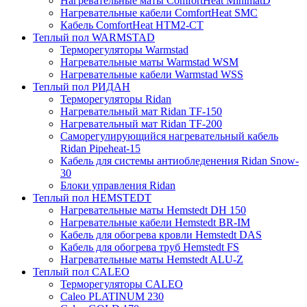
Нагревательные маты ComfortHeat MinimatD
Нагревательные кабели ComfortHeat SMC
Кабель ComfortHeat HTM2-CT
Теплый пол WARMSTAD
Терморегуляторы Warmstad
Нагревательные маты Warmstad WSM
Нагревательные кабели Warmstad WSS
Теплый пол РИДАН
Терморегуляторы Ridan
Нагревательный мат Ridan TF-150
Нагревательный мат Ridan TF-200
Саморегулирующийся нагревательный кабель
Ridan Pipeheat-15
Кабель для системы антиобледенения Ridan Snow-
30
Блоки управления Ridan
Теплый пол HEMSTEDT
Нагревательные маты Hemstedt DH 150
Нагревательные кабели Hemstedt BR-IM
Кабель для обогрева кровли Hemstedt DAS
Кабель для обогрева труб Hemstedt FS
Нагревательные маты Hemstedt ALU-Z
Теплый пол CALEO
Терморегуляторы CALEO
Caleo PLATINUM 230