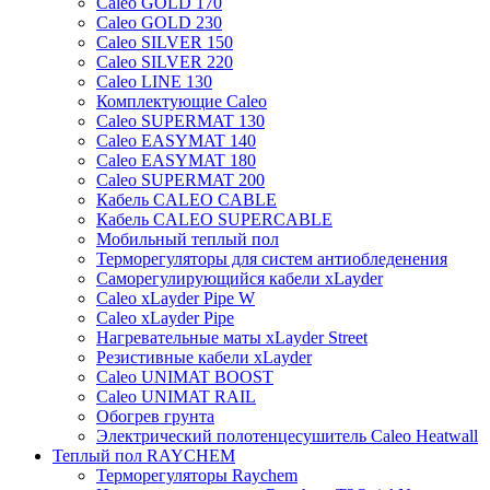
Caleo GOLD 170
Caleo GOLD 230
Caleo SILVER 150
Caleo SILVER 220
Caleo LINE 130
Комплектующие Caleo
Caleo SUPERMAT 130
Caleo EASYMAT 140
Caleo EASYMAT 180
Caleo SUPERMAT 200
Кабель CALEO CABLE
Кабель CALEO SUPERCABLE
Мобильный теплый пол
Терморегуляторы для систем антиобледенения
Саморегулирующийся кабели xLayder
Caleo xLayder Pipe W
Caleo xLayder Pipe
Нагревательные маты xLayder Street
Резистивные кабели xLayder
Caleo UNIMAT BOOST
Caleo UNIMAT RAIL
Обогрев грунта
Электрический полотенцесушитель Caleo Heatwall
Теплый пол RAYCHEM
Терморегуляторы Raychem