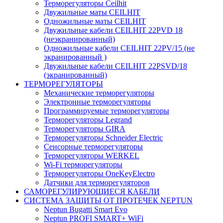
Терморегуляторы Ceilhit
Двужильные маты CEILHIT
Одножильные маты CEILHIT
Двужильные кабели CEILHIT 22PVD 18
(неэкранированный)
Одножильные кабели CEILHIT 22PV/15 (не
экранированный )
Двужильные кабели CEILHIT 22PSVD/18
(экранированный)
ТЕРМОРЕГУЛЯТОРЫ
Механические терморегуляторы
Электронные терморегуляторы
Программируемые терморегуляторы
Терморегуляторы Legrand
Терморегуляторы GIRA
Терморегуляторы Schneider Electric
Сенсорные терморегуляторы
Терморегуляторы WERKEL
Wi-Fi терморегуляторы
Терморегуляторы OneKeyElectro
Датчики для терморегуляторов
САМОРЕГУЛИРУЮЩИЕСЯ КАБЕЛИ
СИСТЕМА ЗАЩИТЫ ОТ ПРОТЕЧЕК NEPTUN
Neptun Bugatti Smart Evo
Neptun PROFI SMART+ WiFi