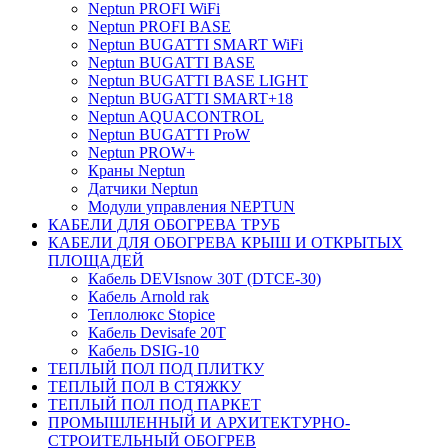
Neptun PROFI WiFi
Neptun PROFI BASE
Neptun BUGATTI SMART WiFi
Neptun BUGATTI BASE
Neptun BUGATTI BASE LIGHT
Neptun BUGATTI SMART+18
Neptun AQUACONTROL
Neptun BUGATTI ProW
Neptun PROW+
Краны Neptun
Датчики Neptun
Модули управления NEPTUN
КАБЕЛИ ДЛЯ ОБОГРЕВА ТРУБ
КАБЕЛИ ДЛЯ ОБОГРЕВА КРЫШ И ОТКРЫТЫХ
ПЛОЩАДЕЙ
Кабель DEVIsnow 30Т (DTCE-30)
Кабель Arnold rak
Теплолюкс Stopice
Кабель Devisafe 20T
Кабель DSIG-10
ТЕПЛЫЙ ПОЛ ПОД ПЛИТКУ
ТЕПЛЫЙ ПОЛ В СТЯЖКУ
ТЕПЛЫЙ ПОЛ ПОД ПАРКЕТ
ПРОМЫШЛЕННЫЙ И АРХИТЕКТУРНО-
СТРОИТЕЛЬНЫЙ ОБОГРЕВ