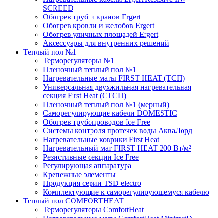
SCREED
Обогрев труб и кранов Ergert
Обогрев кровли и желобов Ergert
Обогрев уличных площадей Ergert
Аксессуары для внутренних решений
Теплый пол №1
Терморегуляторы №1
Пленочный теплый пол №1
Нагревательные маты FIRST HEAT (ТСП)
Универсальная двухжильная нагревательная
секция First Heat (СТСП)
Пленочный теплый пол №1 (мерный)
Саморегулирующие кабели DOMESTIC
Обогрев трубопроводов Ice Free
Системы контроля протечек воды АкваЛорд
Нагревательные коврики First Heat
Нагревательный мат FIRST HEAT 200 Вт/м²
Резистивные секции Ice Free
Регулирующая аппаратура
Крепежные элементы
Продукция серии TSD electro
Комплектующие к саморегулирующемуся кабелю
Теплый пол COMFORTHEAT
Терморегуляторы ComfortHeat