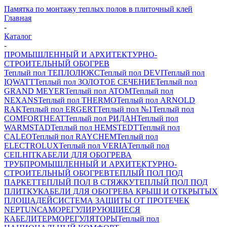
Памятка по монтажу теплых полов в плиточный клей
Главная
-
Каталог
-
ПРОМЫШЛЕННЫЙ И АРХИТЕКТУРНО-
СТРОИТЕЛЬНЫЙ ОБОГРЕВ
Теплый пол ТЕПЛОЛЮКС
Теплый пол DEVI
Теплый пол
IQWATT
Теплый пол ЗОЛОТОЕ СЕЧЕНИЕ
Теплый пол
GRAND MEYER
Теплый пол ATOM
Теплый пол
NEXANS
Теплый пол THERMO
Теплый пол ARNOLD
RAK
Теплый пол ERGERT
Теплый пол №1
Теплый пол
COMFORTHEAT
Теплый пол РИДАН
Теплый пол
WARMSTAD
Теплый пол HEMSTEDT
Теплый пол
CALEO
Теплый пол RAYCHEM
Теплый пол
ELECTROLUX
Теплый пол VERIA
Теплый пол
CEILHIT
КАБЕЛИ ДЛЯ ОБОГРЕВА
ТРУБ
ПРОМЫШЛЕННЫЙ И АРХИТЕКТУРНО-
СТРОИТЕЛЬНЫЙ ОБОГРЕВ
ТЕПЛЫЙ ПОЛ ПОД
ПАРКЕТ
ТЕПЛЫЙ ПОЛ В СТЯЖКУ
ТЕПЛЫЙ ПОЛ ПОД
ПЛИТКУ
КАБЕЛИ ДЛЯ ОБОГРЕВА КРЫШ И ОТКРЫТЫХ
ПЛОЩАДЕЙ
СИСТЕМА ЗАЩИТЫ ОТ ПРОТЕЧЕК
NEPTUN
САМОРЕГУЛИРУЮЩИЕСЯ
КАБЕЛИ
ТЕРМОРЕГУЛЯТОРЫ
Теплый пол