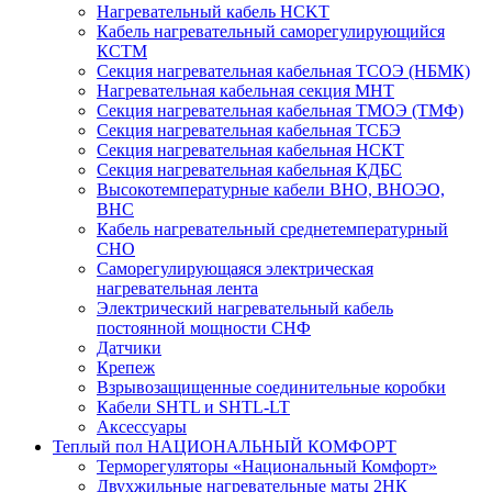
Нагревательный кабель НCKТ
Кабель нагревательный саморегулирующийся
КСТМ
Секция нагревательная кабельная ТСОЭ (НБМК)
Нагревательная кабельная секция МНТ
Секция нагревательная кабельная ТМОЭ (ТМФ)
Секция нагревательная кабельная ТСБЭ
Секция нагревательная кабельная НСКТ
Секция нагревательная кабельная КДБС
Высокотемпературные кабели ВНО, ВНОЭО,
ВНС
Кабель нагревательный среднетемпературный
СНО
Саморегулирующаяся электрическая
нагревательная лента
Электрический нагревательный кабель
постоянной мощности СНФ
Датчики
Крепеж
Взрывозащищенные соединительные коробки
Кабели SHTL и SHTL-LT
Аксессуары
Теплый пол НАЦИОНАЛЬНЫЙ КОМФОРТ
Терморегуляторы «Национальный Комфорт»
Двухжильные нагревательные маты 2НК