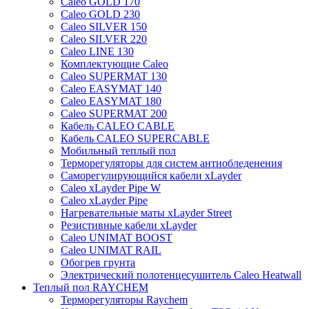
Caleo GOLD 170
Caleo GOLD 230
Caleo SILVER 150
Caleo SILVER 220
Caleo LINE 130
Комплектующие Caleo
Caleo SUPERMAT 130
Caleo EASYMAT 140
Caleo EASYMAT 180
Caleo SUPERMAT 200
Кабель CALEO CABLE
Кабель CALEO SUPERCABLE
Мобильный теплый пол
Терморегуляторы для систем антиобледенения
Саморегулирующийся кабели xLayder
Caleo xLayder Pipe W
Caleo xLayder Pipe
Нагревательные маты xLayder Street
Резистивные кабели xLayder
Caleo UNIMAT BOOST
Caleo UNIMAT RAIL
Обогрев грунта
Электрический полотенцесушитель Caleo Heatwall
Теплый пол RAYCHEM
Терморегуляторы Raychem