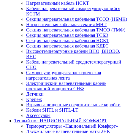
Нагревательный кабель НCKТ
Кабель нагревательный саморегулирующийся
КСТМ
Секция нагревательная кабельная ТСОЭ (НБМК)
Нагревательная кабельная секция МНТ
Секция нагревательная кабельная ТМОЭ (ТМФ)
Секция нагревательная кабельная ТСБЭ
Секция нагревательная кабельная НСКТ
Секция нагревательная кабельная КДБС
Высокотемпературные кабели ВНО, ВНОЭО,
ВНС
Кабель нагревательный среднетемпературный
СНО
Саморегулирующаяся электрическая
нагревательная лента
Электрический нагревательный кабель
постоянной мощности СНФ
Датчики
Крепеж
Взрывозащищенные соединительные коробки
Кабели SHTL и SHTL-LT
Аксессуары
Теплый пол НАЦИОНАЛЬНЫЙ КОМФОРТ
Терморегуляторы «Национальный Комфорт»
Двухжильные нагревательные маты 2НК