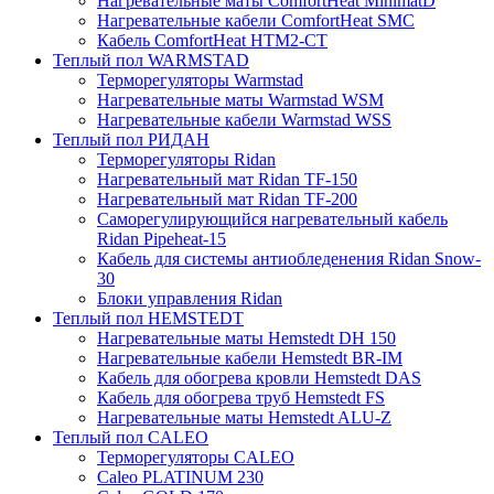
Нагревательные маты ComfortHeat MinimatD
Нагревательные кабели ComfortHeat SMC
Кабель ComfortHeat HTM2-CT
Теплый пол WARMSTAD
Терморегуляторы Warmstad
Нагревательные маты Warmstad WSM
Нагревательные кабели Warmstad WSS
Теплый пол РИДАН
Терморегуляторы Ridan
Нагревательный мат Ridan TF-150
Нагревательный мат Ridan TF-200
Саморегулирующийся нагревательный кабель
Ridan Pipeheat-15
Кабель для системы антиобледенения Ridan Snow-
30
Блоки управления Ridan
Теплый пол HEMSTEDT
Нагревательные маты Hemstedt DH 150
Нагревательные кабели Hemstedt BR-IM
Кабель для обогрева кровли Hemstedt DAS
Кабель для обогрева труб Hemstedt FS
Нагревательные маты Hemstedt ALU-Z
Теплый пол CALEO
Терморегуляторы CALEO
Caleo PLATINUM 230