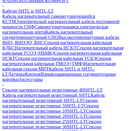
НАЦИОНАЛЬНЫЙ КОМФОРТ
-
Кабели SHTL и SHTL-LT
Кабель нагревательный саморегулирующийся
КСТМ
Электрический нагревательный кабель постоянной
мощности СНФ
Саморегулирующаяся электрическая
нагревательная лента
Кабель нагревательный
среднетемпературный СНО
Высокотемпературные кабели
ВНО, ВНОЭО, ВНС
Секция нагревательная кабельная
КДБС
Нагревательный кабель НCKТ
Секция нагревательная
кабельная ТСОЭ (НБМК)
Секция нагревательная кабельная
НСКТ
Секция нагревательная кабельная ТСБЭ
Секция
нагревательная кабельная ТМОЭ (ТМФ)
Нагревательная
кабельная секция МНТ
Кабели SHTL и SHTL-
LT
Датчики
Крепеж
Взрывозащищенные соединительные
коробки
Аксессуары
-
Секции нагревательные резистивные 40SHTL-LT
Кабель нагревательный резистивный SHTL
Кабель
нагревательный резистивный SHTL-LT
Секции
нагревательные резистивные 5SHTL-LT
Секции
нагревательные резистивные 10SHTL-LT
Секции
нагревательные резистивные 20SHTL-LT
Секции
нагревательные резистивные 25SHTL-LT
Секции
нагревательные резистивные 30SHTL-LT
Секции