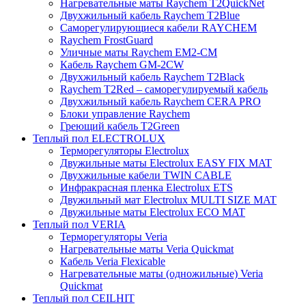
Нагревательные маты Raychem T2QuickNet
Двухжильный кабель Raychem T2Blue
Саморегулирующиеся кабели RAYCHEM
Raychem FrostGuard
Уличные маты Raychem EM2-CM
Кабель Raychem GM-2CW
Двухжильный кабель Raychem T2Black
Raychem T2Red – саморегулируемый кабель
Двухжильный кабель Raychem CERA PRO
Блоки управление Raychem
Греющий кабель T2Green
Теплый пол ELECTROLUX
Терморегуляторы Electrolux
Двужильные маты Electrolux EASY FIX MAT
Двухжильные кабели TWIN CABLE
Инфракрасная пленка Electrolux ETS
Двужильный мат Electrolux MULTI SIZE MAT
Двужильные маты Electrolux ECO MAT
Теплый пол VERIA
Терморегуляторы Veria
Нагревательные маты Veria Quickmat
Кабель Veria Flexicable
Нагревательные маты (одножильные) Veria
Quickmat
Теплый пол CEILHIT