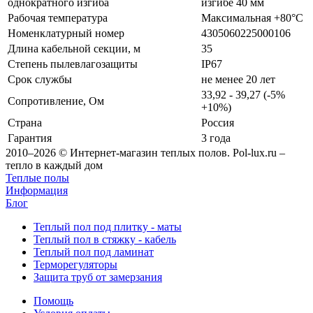
однократного изгиба
изгибе 40 мм
Рабочая температура
Максимальная +80°С
Номенклатурный номер
4305060225000106
Длина кабельной секции, м
35
Степень пылевлагозащиты
IP67
Срок службы
не менее 20 лет
33,92 - 39,27 (-5%
Сопротивление, Ом
+10%)
Страна
Россия
Гарантия
3 года
2010–2026 © Интернет-магазин теплых полов. Pol-lux.ru –
тепло в каждый дом
Теплые полы
Информация
Блог
Теплый пол под плитку - маты
Теплый пол в стяжку - кабель
Теплый пол под ламинат
Терморегуляторы
Защита труб от замерзания
Помощь