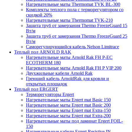
Нагревательные маты Thermomat TVK BL-300
Комплекты теплого пола с терморегулятором со
скидкой 20%
Нагревательные маты Thermomat TVK-210
Защита труб от замерзания Thermo FreezeGuard 15
Вт/м
Защита труб от замерзания Thermo FreezeGuard 25
Вт/м
Саморегулирующийся кабель Nelson Limitrace
Теплый пол ARNOLD RAK
Нагревательные маты Arnold Rak FH P-EC
ECOTHERM 180
Нагревательные маты Arnold Rak FH P VIP 200
Двухжильные кабели Arnold Rak
Греющий кабель ArnoldRak для кровли и
открытых площадок
Теплый пол ERGERT
Терморегуляторы Ergert
Нагревательные маты Ergert mat Basic 150
Нагревательные маты Ergert mat Basic 200
Нагревательные маты Ergert mat Extra-150
Нагревательные маты Ergert mat Extra-200
Нагревательные маты под ламинат Ergert FOIL-
150
Нагревательные кабели Ergert Resistive IN-