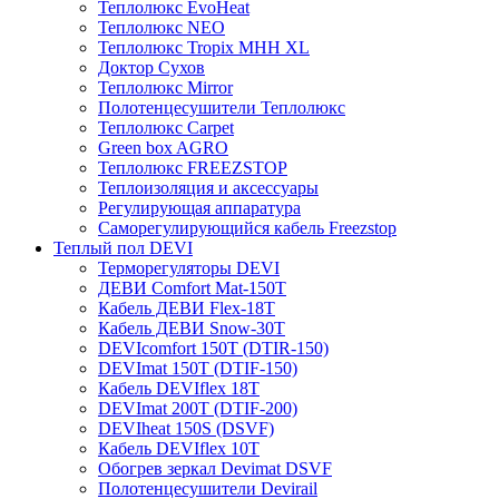
Теплолюкс EvoHeat
Теплолюкс NEO
Теплолюкс Tropix МНН XL
Доктор Сухов
Теплолюкс Mirror
Полотенцесушители Теплолюкс
Теплолюкс Carpet
Green box AGRO
Теплолюкс FREEZSTOP
Теплоизоляция и аксессуары
Регулирующая аппаратура
Cаморегулирующийся кабель Freezstop
Теплый пол DEVI
Терморегуляторы DEVI
ДЕВИ Comfort Mat-150T
Кабель ДЕВИ Flex-18T
Кабель ДЕВИ Snow-30T
DEVIcomfort 150T (DTIR-150)
DEVImat 150T (DTIF-150)
Кабель DEVIflex 18T
DEVImat 200T (DTIF-200)
DEVIheat 150S (DSVF)
Кабель DEVIflex 10T
Обогрев зеркал Devimat DSVF
Полотенцесушители Devirail