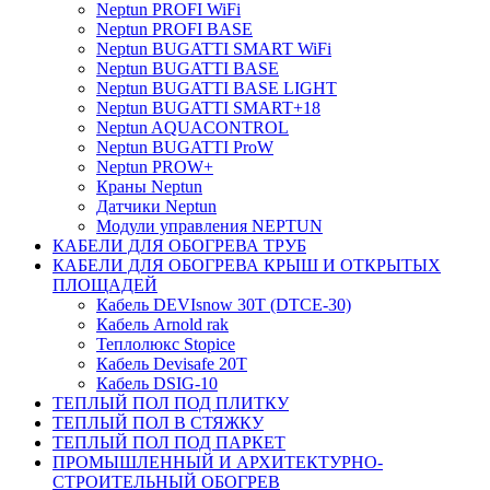
Neptun PROFI WiFi
Neptun PROFI BASE
Neptun BUGATTI SMART WiFi
Neptun BUGATTI BASE
Neptun BUGATTI BASE LIGHT
Neptun BUGATTI SMART+18
Neptun AQUACONTROL
Neptun BUGATTI ProW
Neptun PROW+
Краны Neptun
Датчики Neptun
Модули управления NEPTUN
КАБЕЛИ ДЛЯ ОБОГРЕВА ТРУБ
КАБЕЛИ ДЛЯ ОБОГРЕВА КРЫШ И ОТКРЫТЫХ
ПЛОЩАДЕЙ
Кабель DEVIsnow 30Т (DTCE-30)
Кабель Arnold rak
Теплолюкс Stopice
Кабель Devisafe 20T
Кабель DSIG-10
ТЕПЛЫЙ ПОЛ ПОД ПЛИТКУ
ТЕПЛЫЙ ПОЛ В СТЯЖКУ
ТЕПЛЫЙ ПОЛ ПОД ПАРКЕТ
ПРОМЫШЛЕННЫЙ И АРХИТЕКТУРНО-
СТРОИТЕЛЬНЫЙ ОБОГРЕВ