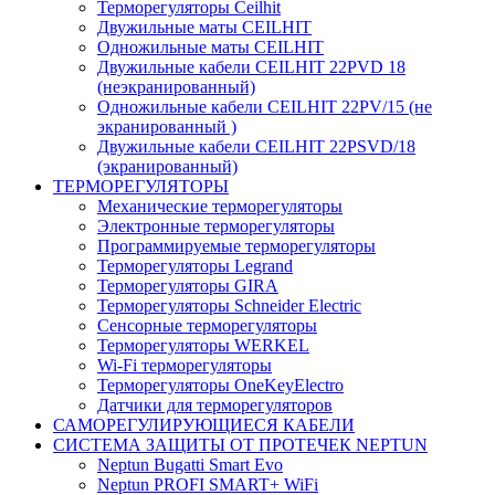
Терморегуляторы Ceilhit
Двужильные маты CEILHIT
Одножильные маты CEILHIT
Двужильные кабели CEILHIT 22PVD 18
(неэкранированный)
Одножильные кабели CEILHIT 22PV/15 (не
экранированный )
Двужильные кабели CEILHIT 22PSVD/18
(экранированный)
ТЕРМОРЕГУЛЯТОРЫ
Механические терморегуляторы
Электронные терморегуляторы
Программируемые терморегуляторы
Терморегуляторы Legrand
Терморегуляторы GIRA
Терморегуляторы Schneider Electric
Сенсорные терморегуляторы
Терморегуляторы WERKEL
Wi-Fi терморегуляторы
Терморегуляторы OneKeyElectro
Датчики для терморегуляторов
САМОРЕГУЛИРУЮЩИЕСЯ КАБЕЛИ
СИСТЕМА ЗАЩИТЫ ОТ ПРОТЕЧЕК NEPTUN
Neptun Bugatti Smart Evo
Neptun PROFI SMART+ WiFi