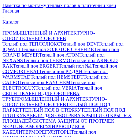
Памятка по монтажу теплых полов в плиточный клей
Главная
-
Каталог
-
ПРОМЫШЛЕННЫЙ И АРХИТЕКТУРНО-
СТРОИТЕЛЬНЫЙ ОБОГРЕВ
Теплый пол ТЕПЛОЛЮКС
Теплый пол DEVI
Теплый пол
IQWATT
Теплый пол ЗОЛОТОЕ СЕЧЕНИЕ
Теплый пол
GRAND MEYER
Теплый пол ATOM
Теплый пол
NEXANS
Теплый пол THERMO
Теплый пол ARNOLD
RAK
Теплый пол ERGERT
Теплый пол №1
Теплый пол
COMFORTHEAT
Теплый пол РИДАН
Теплый пол
WARMSTAD
Теплый пол HEMSTEDT
Теплый пол
CALEO
Теплый пол RAYCHEM
Теплый пол
ELECTROLUX
Теплый пол VERIA
Теплый пол
CEILHIT
КАБЕЛИ ДЛЯ ОБОГРЕВА
ТРУБ
ПРОМЫШЛЕННЫЙ И АРХИТЕКТУРНО-
СТРОИТЕЛЬНЫЙ ОБОГРЕВ
ТЕПЛЫЙ ПОЛ ПОД
ПАРКЕТ
ТЕПЛЫЙ ПОЛ В СТЯЖКУ
ТЕПЛЫЙ ПОЛ ПОД
ПЛИТКУ
КАБЕЛИ ДЛЯ ОБОГРЕВА КРЫШ И ОТКРЫТЫХ
ПЛОЩАДЕЙ
СИСТЕМА ЗАЩИТЫ ОТ ПРОТЕЧЕК
NEPTUN
САМОРЕГУЛИРУЮЩИЕСЯ
КАБЕЛИ
ТЕРМОРЕГУЛЯТОРЫ
Теплый пол