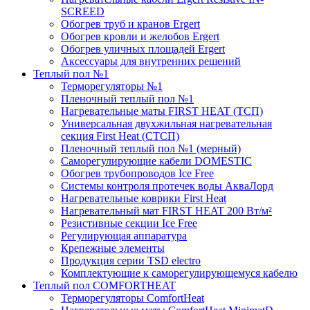
SCREED
Обогрев труб и кранов Ergert
Обогрев кровли и желобов Ergert
Обогрев уличных площадей Ergert
Аксессуары для внутренних решений
Теплый пол №1
Терморегуляторы №1
Пленочный теплый пол №1
Нагревательные маты FIRST HEAT (ТСП)
Универсальная двухжильная нагревательная
секция First Heat (СТСП)
Пленочный теплый пол №1 (мерный)
Саморегулирующие кабели DOMESTIC
Обогрев трубопроводов Ice Free
Системы контроля протечек воды АкваЛорд
Нагревательные коврики First Heat
Нагревательный мат FIRST HEAT 200 Вт/м²
Резистивные секции Ice Free
Регулирующая аппаратура
Крепежные элементы
Продукция серии TSD electro
Комплектующие к саморегулирующемуся кабелю
Теплый пол COMFORTHEAT
Терморегуляторы ComfortHeat