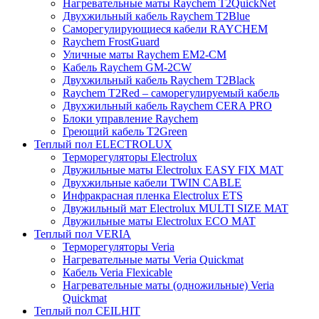
Нагревательные маты Raychem T2QuickNet
Двухжильный кабель Raychem T2Blue
Саморегулирующиеся кабели RAYCHEM
Raychem FrostGuard
Уличные маты Raychem EM2-CM
Кабель Raychem GM-2CW
Двухжильный кабель Raychem T2Black
Raychem T2Red – саморегулируемый кабель
Двухжильный кабель Raychem CERA PRO
Блоки управление Raychem
Греющий кабель T2Green
Теплый пол ELECTROLUX
Терморегуляторы Electrolux
Двужильные маты Electrolux EASY FIX MAT
Двухжильные кабели TWIN CABLE
Инфракрасная пленка Electrolux ETS
Двужильный мат Electrolux MULTI SIZE MAT
Двужильные маты Electrolux ECO MAT
Теплый пол VERIA
Терморегуляторы Veria
Нагревательные маты Veria Quickmat
Кабель Veria Flexicable
Нагревательные маты (одножильные) Veria
Quickmat
Теплый пол CEILHIT