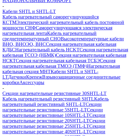
НАЦИОНАЛЬНЫЙ КОМФОРТ
-
Кабели SHTL и SHTL-LT
Кабель нагревательный саморегулирующийся
КСТМ
Электрический нагревательный кабель постоянной
мощности СНФ
Саморегулирующаяся электрическая
нагревательная лента
Кабель нагревательный
среднетемпературный СНО
Высокотемпературные кабели
ВНО, ВНОЭО, ВНС
Секция нагревательная кабельная
КДБС
Нагревательный кабель НCKТ
Секция нагревательная
кабельная ТСОЭ (НБМК)
Секция нагревательная кабельная
НСКТ
Секция нагревательная кабельная ТСБЭ
Секция
нагревательная кабельная ТМОЭ (ТМФ)
Нагревательная
кабельная секция МНТ
Кабели SHTL и SHTL-
LT
Датчики
Крепеж
Взрывозащищенные соединительные
коробки
Аксессуары
-
Секции нагревательные резистивные 30SHTL-LT
Кабель нагревательный резистивный SHTL
Кабель
нагревательный резистивный SHTL-LT
Секции
нагревательные резистивные 5SHTL-LT
Секции
нагревательные резистивные 10SHTL-LT
Секции
нагревательные резистивные 20SHTL-LT
Секции
нагревательные резистивные 25SHTL-LT
Секции
нагревательные резистивные 40SHTL-LT
Секции