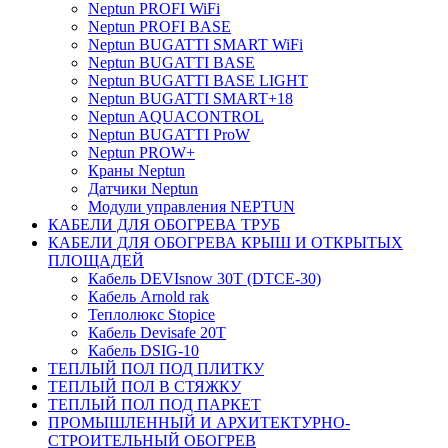
Neptun PROFI WiFi
Neptun PROFI BASE
Neptun BUGATTI SMART WiFi
Neptun BUGATTI BASE
Neptun BUGATTI BASE LIGHT
Neptun BUGATTI SMART+18
Neptun AQUACONTROL
Neptun BUGATTI ProW
Neptun PROW+
Краны Neptun
Датчики Neptun
Модули управления NEPTUN
КАБЕЛИ ДЛЯ ОБОГРЕВА ТРУБ
КАБЕЛИ ДЛЯ ОБОГРЕВА КРЫШ И ОТКРЫТЫХ
ПЛОЩАДЕЙ
Кабель DEVIsnow 30Т (DTCE-30)
Кабель Arnold rak
Теплолюкс Stopice
Кабель Devisafe 20T
Кабель DSIG-10
ТЕПЛЫЙ ПОЛ ПОД ПЛИТКУ
ТЕПЛЫЙ ПОЛ В СТЯЖКУ
ТЕПЛЫЙ ПОЛ ПОД ПАРКЕТ
ПРОМЫШЛЕННЫЙ И АРХИТЕКТУРНО-
СТРОИТЕЛЬНЫЙ ОБОГРЕВ