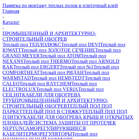
Памятка по монтажу теплых полов в плиточный клей
Главная
-
Каталог
-
ПРОМЫШЛЕННЫЙ И АРХИТЕКТУРНО-
СТРОИТЕЛЬНЫЙ ОБОГРЕВ
Теплый пол ТЕПЛОЛЮКС
Теплый пол DEVI
Теплый пол
IQWATT
Теплый пол ЗОЛОТОЕ СЕЧЕНИЕ
Теплый пол
GRAND MEYER
Теплый пол ATOM
Теплый пол
NEXANS
Теплый пол THERMO
Теплый пол ARNOLD
RAK
Теплый пол ERGERT
Теплый пол №1
Теплый пол
COMFORTHEAT
Теплый пол РИДАН
Теплый пол
WARMSTAD
Теплый пол HEMSTEDT
Теплый пол
CALEO
Теплый пол RAYCHEM
Теплый пол
ELECTROLUX
Теплый пол VERIA
Теплый пол
CEILHIT
КАБЕЛИ ДЛЯ ОБОГРЕВА
ТРУБ
ПРОМЫШЛЕННЫЙ И АРХИТЕКТУРНО-
СТРОИТЕЛЬНЫЙ ОБОГРЕВ
ТЕПЛЫЙ ПОЛ ПОД
ПАРКЕТ
ТЕПЛЫЙ ПОЛ В СТЯЖКУ
ТЕПЛЫЙ ПОЛ ПОД
ПЛИТКУ
КАБЕЛИ ДЛЯ ОБОГРЕВА КРЫШ И ОТКРЫТЫХ
ПЛОЩАДЕЙ
СИСТЕМА ЗАЩИТЫ ОТ ПРОТЕЧЕК
NEPTUN
САМОРЕГУЛИРУЮЩИЕСЯ
КАБЕЛИ
ТЕРМОРЕГУЛЯТОРЫ
Теплый пол