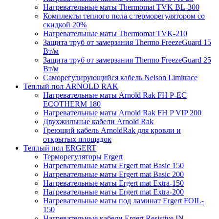
Нагревательные маты Thermomat TVK BL-300
Комплекты теплого пола с терморегулятором со
скидкой 20%
Нагревательные маты Thermomat TVK-210
Защита труб от замерзания Thermo FreezeGuard 15
Вт/м
Защита труб от замерзания Thermo FreezeGuard 25
Вт/м
Саморегулирующийся кабель Nelson Limitrace
Теплый пол ARNOLD RAK
Нагревательные маты Arnold Rak FH P-EC
ECOTHERM 180
Нагревательные маты Arnold Rak FH P VIP 200
Двухжильные кабели Arnold Rak
Греющий кабель ArnoldRak для кровли и
открытых площадок
Теплый пол ERGERT
Терморегуляторы Ergert
Нагревательные маты Ergert mat Basic 150
Нагревательные маты Ergert mat Basic 200
Нагревательные маты Ergert mat Extra-150
Нагревательные маты Ergert mat Extra-200
Нагревательные маты под ламинат Ergert FOIL-
150
Нагревательные кабели Ergert Resistive IN-