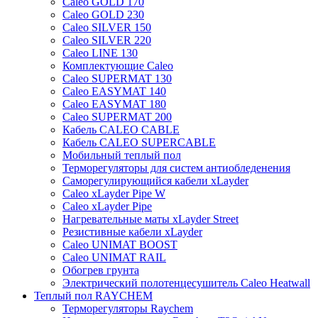
Caleo GOLD 170
Caleo GOLD 230
Caleo SILVER 150
Caleo SILVER 220
Caleo LINE 130
Комплектующие Caleo
Caleo SUPERMAT 130
Caleo EASYMAT 140
Caleo EASYMAT 180
Caleo SUPERMAT 200
Кабель CALEO CABLE
Кабель CALEO SUPERCABLE
Мобильный теплый пол
Терморегуляторы для систем антиобледенения
Саморегулирующийся кабели xLayder
Caleo xLayder Pipe W
Caleo xLayder Pipe
Нагревательные маты xLayder Street
Резистивные кабели xLayder
Caleo UNIMAT BOOST
Caleo UNIMAT RAIL
Обогрев грунта
Электрический полотенцесушитель Caleo Heatwall
Теплый пол RAYCHEM
Терморегуляторы Raychem