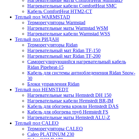
Нагревательные маты ComfortHeat MinimatD
Нагревательные кабели ComfortHeat SMC
Кабель ComfortHeat HTM2-CT
Теплый пол WARMSTAD
Терморегуляторы Warmstad
Нагревательные маты Warmstad WSM
Нагревательные кабели Warmstad WSS
Теплый пол РИДАН
Терморегуляторы Ridan
Нагревательный мат Ridan TF-150
Нагревательный мат Ridan TF-200
Саморегулирующийся нагревательный кабель
Ridan Pipeheat-15
Кабель для системы антиобледенения Ridan Snow-
30
Блоки управления Ridan
Теплый пол HEMSTEDT
Нагревательные маты Hemstedt DH 150
Нагревательные кабели Hemstedt BR-IM
Кабель для обогрева кровли Hemstedt DAS
Кабель для обогрева труб Hemstedt FS
Нагревательные маты Hemstedt ALU-Z
Теплый пол CALEO
Терморегуляторы CALEO
Caleo PLATINUM 230