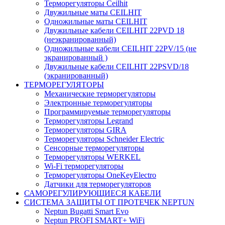
Терморегуляторы Ceilhit
Двужильные маты CEILHIT
Одножильные маты CEILHIT
Двужильные кабели CEILHIT 22PVD 18
(неэкранированный)
Одножильные кабели CEILHIT 22PV/15 (не
экранированный )
Двужильные кабели CEILHIT 22PSVD/18
(экранированный)
ТЕРМОРЕГУЛЯТОРЫ
Механические терморегуляторы
Электронные терморегуляторы
Программируемые терморегуляторы
Терморегуляторы Legrand
Терморегуляторы GIRA
Терморегуляторы Schneider Electric
Сенсорные терморегуляторы
Терморегуляторы WERKEL
Wi-Fi терморегуляторы
Терморегуляторы OneKeyElectro
Датчики для терморегуляторов
САМОРЕГУЛИРУЮЩИЕСЯ КАБЕЛИ
СИСТЕМА ЗАЩИТЫ ОТ ПРОТЕЧЕК NEPTUN
Neptun Bugatti Smart Evo
Neptun PROFI SMART+ WiFi