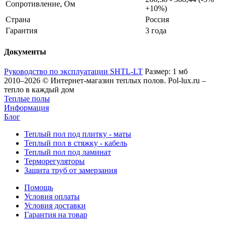
Сопротивление, Ом
+10%)
Страна
Россия
Гарантия
3 года
Документы
Руководство по эксплуатации SHTL-LT
Размер: 1 мб
2010–2026 © Интернет-магазин теплых полов. Pol-lux.ru –
тепло в каждый дом
Теплые полы
Информация
Блог
Теплый пол под плитку - маты
Теплый пол в стяжку - кабель
Теплый пол под ламинат
Терморегуляторы
Защита труб от замерзания
Помощь
Условия оплаты
Условия доставки
Гарантия на товар