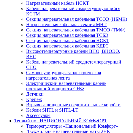
Нагревательный кабель НCKТ
Кабель нагревательный саморегулирующийся
КСТМ
Секция нагревательная кабельная ТСОЭ (НБМК)
Нагревательная кабельная секция МНТ
Секция нагревательная кабельная ТМОЭ (ТМФ)
Секция нагревательная кабельная ТСБЭ
Секция нагревательная кабельная НСКТ
Секция нагревательная кабельная КДБС
Высокотемпературные кабели ВНО, ВНОЭО,
ВНС
Кабель нагревательный среднетемпературный
СНО
Саморегулирующаяся электрическая
нагревательная лента
Электрический нагревательный кабель
постоянной мощности СНФ
Датчики
Крепеж
Взрывозащищенные соединительные коробки
Кабели SHTL и SHTL-LT
Аксессуары
Теплый пол НАЦИОНАЛЬНЫЙ КОМФОРТ
Терморегуляторы «Национальный Комфорт»
Двухжильные нагревательные маты 2НК