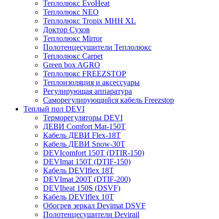
Теплолюкс EvoHeat
Теплолюкс NEO
Теплолюкс Tropix МНН XL
Доктор Сухов
Теплолюкс Mirror
Полотенцесушители Теплолюкс
Теплолюкс Carpet
Green box AGRO
Теплолюкс FREEZSTOP
Теплоизоляция и аксессуары
Регулирующая аппаратура
Cаморегулирующийся кабель Freezstop
Теплый пол DEVI
Терморегуляторы DEVI
ДЕВИ Comfort Mat-150T
Кабель ДЕВИ Flex-18T
Кабель ДЕВИ Snow-30T
DEVIcomfort 150T (DTIR-150)
DEVImat 150T (DTIF-150)
Кабель DEVIflex 18T
DEVImat 200T (DTIF-200)
DEVIheat 150S (DSVF)
Кабель DEVIflex 10T
Обогрев зеркал Devimat DSVF
Полотенцесушители Devirail