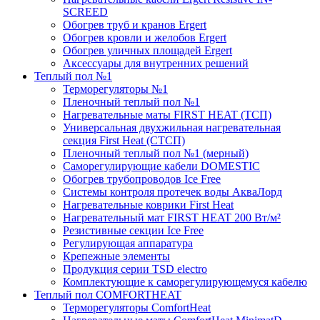
SCREED
Обогрев труб и кранов Ergert
Обогрев кровли и желобов Ergert
Обогрев уличных площадей Ergert
Аксессуары для внутренних решений
Теплый пол №1
Терморегуляторы №1
Пленочный теплый пол №1
Нагревательные маты FIRST HEAT (ТСП)
Универсальная двухжильная нагревательная
секция First Heat (СТСП)
Пленочный теплый пол №1 (мерный)
Саморегулирующие кабели DOMESTIC
Обогрев трубопроводов Ice Free
Системы контроля протечек воды АкваЛорд
Нагревательные коврики First Heat
Нагревательный мат FIRST HEAT 200 Вт/м²
Резистивные секции Ice Free
Регулирующая аппаратура
Крепежные элементы
Продукция серии TSD electro
Комплектующие к саморегулирующемуся кабелю
Теплый пол COMFORTHEAT
Терморегуляторы ComfortHeat