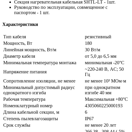
Секция нагревательная кабельная SHTL-LT - 1шт.
Руководство по эксплуатации, совмещенное с
паспортом - 1 шт.
Характеристики
Тип кабеля
резистивный
Мощность, Вт
180
Линейная мощность, Вт/м
30 Вт/м
Диаметр кабеля
от 5,0 до 6,5 мм
Минимальная температура монтажа
минимальная -20°С
~220-240 В, AC; 50
Напряжение питания
Гц
Сопротивление изоляции, не менее
не менее 10³ МОм·м
Минимальный допустимый радиус
при однократном
однократного изгиба
изгибе 40 мм
Рабочая температура
Максимальная +80°С
Номенклатурный номер
4305060225000193
Длина кабельной секции, м
6
Степень пылевлагозащиты
IP67
Срок службы
не менее 20 лет
266,38 - 308,44 (-5%