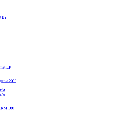
8 Вт
mat LP
идкой 20%
т/м
т/м
ERM 180