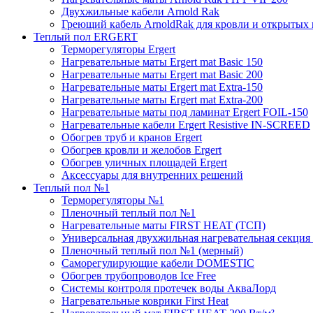
Двухжильные кабели Arnold Rak
Греющий кабель ArnoldRak для кровли и открытых
Теплый пол ERGERT
Терморегуляторы Ergert
Нагревательные маты Ergert mat Basic 150
Нагревательные маты Ergert mat Basic 200
Нагревательные маты Ergert mat Extra-150
Нагревательные маты Ergert mat Extra-200
Нагревательные маты под ламинат Ergert FOIL-150
Нагревательные кабели Ergert Resistive IN-SCREED
Обогрев труб и кранов Ergert
Обогрев кровли и желобов Ergert
Обогрев уличных площадей Ergert
Аксессуары для внутренних решений
Теплый пол №1
Терморегуляторы №1
Пленочный теплый пол №1
Нагревательные маты FIRST HEAT (ТСП)
Универсальная двухжильная нагревательная секция 
Пленочный теплый пол №1 (мерный)
Саморегулирующие кабели DOMESTIC
Обогрев трубопроводов Ice Free
Системы контроля протечек воды АкваЛорд
Нагревательные коврики First Heat