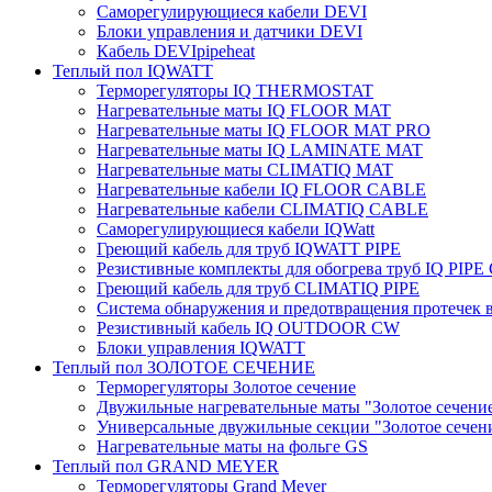
Саморегулирующиеся кабели DEVI
Блоки управления и датчики DEVI
Кабель DEVIpipeheat
Теплый пол IQWATT
Терморегуляторы IQ THERMOSTAT
Нагревательные маты IQ FLOOR MAT
Нагревательные маты IQ FLOOR MAT PRO
Нагревательные маты IQ LAMINATE MAT
Нагревательные маты CLIMATIQ MAT
Нагревательные кабели IQ FLOOR CABLE
Нагревательные кабели CLIMATIQ CABLE
Саморегулирующиеся кабели IQWatt
Греющий кабель для труб IQWATT PIPE
Резистивные комплекты для обогрева труб IQ PIP
Греющий кабель для труб CLIMATIQ PIPE
Система обнаружения и предотвращения протечек
Резистивный кабель IQ OUTDOOR CW
Блоки управления IQWATT
Теплый пол ЗОЛОТОЕ СЕЧЕНИЕ
Терморегуляторы Золотое сечение
Двужильные нагревательные маты "Золотое сечени
Универсальные двужильные секции "Золотое сечен
Нагревательные маты на фольге GS
Теплый пол GRAND MEYER
Терморегуляторы Grand Meyer