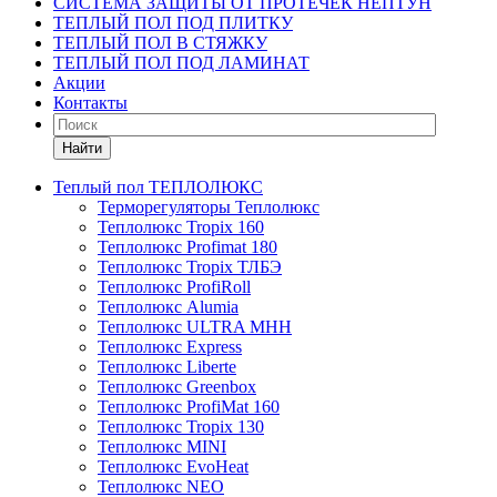
СИСТЕМА ЗАЩИТЫ ОТ ПРОТЕЧЕК НЕПТУН
ТЕПЛЫЙ ПОЛ ПОД ПЛИТКУ
ТЕПЛЫЙ ПОЛ В СТЯЖКУ
ТЕПЛЫЙ ПОЛ ПОД ЛАМИНАТ
Акции
Контакты
Найти
Теплый пол ТЕПЛОЛЮКС
Терморегуляторы Теплолюкс
Теплолюкс Tropix 160
Теплолюкс Profimat 180
Теплолюкс Tropix ТЛБЭ
Теплолюкс ProfiRoll
Теплолюкс Alumia
Теплолюкс ULTRA МНН
Теплолюкс Express
Теплолюкс Liberte
Теплолюкс Greenbox
Теплолюкс ProfiMat 160
Теплолюкс Tropix 130
Теплолюкс MINI
Теплолюкс EvoHeat
Теплолюкс NEO