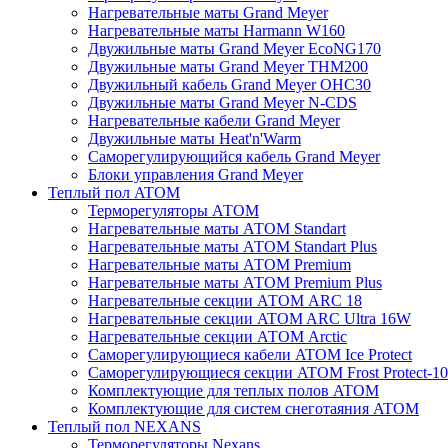
Нагревательные маты Grand Meyer
Нагревательные маты Harmann W160
Двужильные маты Grand Meyer EcoNG170
Двужильные маты Grand Meyer THM200
Двужильный кабель Grand Meyer OHC30
Двужильные маты Grand Meyer N-CDS
Нагревательные кабели Grand Meyer
Двужильные маты Heat'n'Warm
Саморегулирующийся кабель Grand Meyer
Блоки управления Grand Meyer
Теплый пол ATOM
Терморегуляторы АТОМ
Нагревательные маты АТОМ Standart
Нагревательные маты АТОМ Standart Plus
Нагревательные маты АТОМ Premium
Нагревательные маты АТОМ Premium Plus
Нагревательные секции АТОМ ARC 18
Нагревательные секции ATOM ARC Ultra 16W
Нагревательные секции АТОМ Arctic
Саморегулирующиеся кабели ATOM Ice Protect
Саморегулирующиеся секции ATOM Frost Protect-10
Комплектующие для теплых полов ATOM
Комплектующие для систем снеготаяния ATOM
Теплый пол NEXANS
Терморегуляторы Nexans