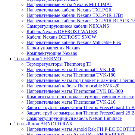
Нагревательные маты Nexans MILLIMAT
Нагревательные кабели Nexans TXLP/2R
Нагревательные кабели Nexans TXLP/1R 17Вт
Нагревательные кабели Nexans TXLP/1R BLACK 2
Саморегулирующиеся кабели NEXANS
Кабель Nexans DEFROST WATER
Кабели Nexans DEFROST SNOW
Нагревательные кабели Nexans Millicable Flex
Блоки управления Nexans
Комплектующие Nexans
Теплый пол THERMO
Терморегуляторы Thermoreg TI
Нагревательные маты Thermomat TVK-130
Нагревательные маты Thermomat TVK-180
Нагревательные маты под паркет и ламинат Thermo
Нагревательный кабель Thermocable SVK-20
Нагревательные маты Thermomat TVK BL-300
Комплекты теплого пола с терморегулятором со ск
Нагревательные маты Thermomat TVK-210
Защита труб от замерзания Thermo FreezeGuard 15 В
Защита труб от замерзания Thermo FreezeGuard 25 В
Саморегулирующийся кабель Nelson Limitrace
Теплый пол ARNOLD RAK
Нагревательные маты Arnold Rak FH P-EC ECOTH
Нагревательные маты Arnold Rak FH P VIP 200