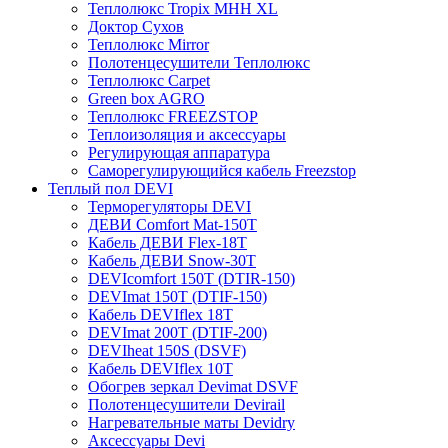
Теплолюкс Tropix МНН XL
Доктор Сухов
Теплолюкс Mirror
Полотенцесушители Теплолюкс
Теплолюкс Carpet
Green box AGRO
Теплолюкс FREEZSTOP
Теплоизоляция и аксессуары
Регулирующая аппаратура
Cаморегулирующийся кабель Freezstop
Теплый пол DEVI
Терморегуляторы DEVI
ДЕВИ Comfort Mat-150T
Кабель ДЕВИ Flex-18T
Кабель ДЕВИ Snow-30T
DEVIcomfort 150T (DTIR-150)
DEVImat 150T (DTIF-150)
Кабель DEVIflex 18T
DEVImat 200T (DTIF-200)
DEVIheat 150S (DSVF)
Кабель DEVIflex 10T
Обогрев зеркал Devimat DSVF
Полотенцесушители Devirail
Нагревательные маты Devidry
Аксессуары Devi