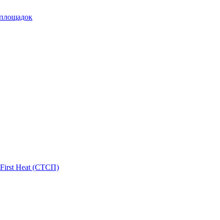
 площадок
First Heat (СТСП)